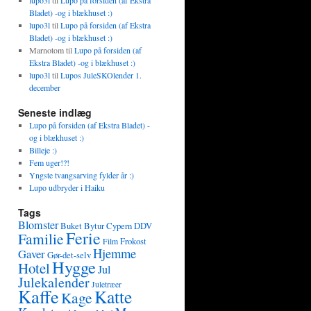
lupo3l
til
Lupo på forsiden (af Ekstra
Bladet) -og i blækhuset :)
lupo3l
til
Lupo på forsiden (af Ekstra
Bladet) -og i blækhuset :)
Marnotom
til
Lupo på forsiden (af
Ekstra Bladet) -og i blækhuset :)
lupo3l
til
Lupos JuleSKOlender 1.
december
Seneste indlæg
Lupo på forsiden (af Ekstra Bladet) -
og i blækhuset :)
Billeje :)
Fem uger!?!
Yngste tvangsarving fylder år :)
Lupo udbryder i Haiku
Tags
Blomster
Buket
Bytur
Cypern
DDV
Ferie
Familie
Frokost
Film
Hjemme
Gaver
Gør-det-selv
Hygge
Hotel
Jul
Julekalender
Juletræer
Kaffe
Katte
Kage