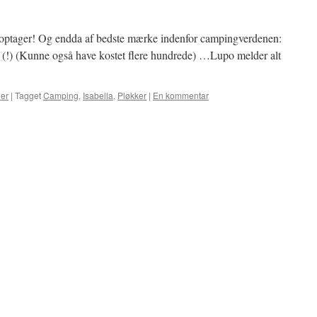
)optager! Og endda af bedste mærke indenfor campingverdenen:
0 (!) (Kunne også have kostet flere hundrede) …Lupo melder alt
ler
|
Tagget
Camping
,
Isabella
,
Pløkker
|
En kommentar