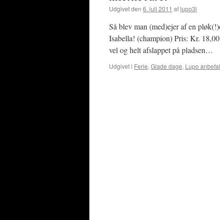
Udgivet den
6. juli 2011
af
lupo3l
Så blev man (med)ejer af en pløk(!
Isabella! (champion) Pris: Kr. 18,0
vel og helt afslappet på pladsen…
Udgivet i
Ferie
,
Glade dage
,
Lupo anbefa