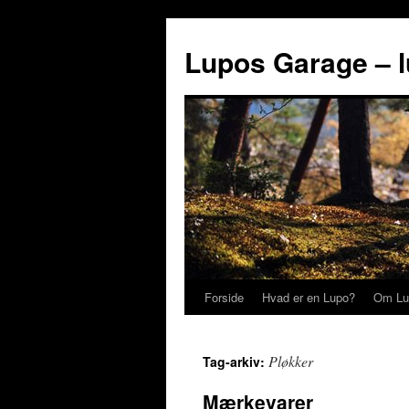
Lupos Garage – 
Forside
Hvad er en Lupo?
Om Lu
Pløkker
Tag-arkiv:
Mærkevarer