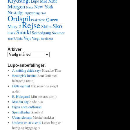
Krydstogt
Mor
Lupo
Mad
Morgen
New York
Natur
Nostalgi
Oprydning
Ord
Ordspil
Queen
Påskeferie
Rejse
Sko
Mary 2
Skilte
Smukt
Solnedgang
Sommer
Slank
Vejr
Vægt
Uheld
Træt
Week-end
Arkiver
Lupo-anbefalinger:
A knitting chick says
Kreative Tina
Beologisk Institut
Bent Otto med
behagelig røst :)
Dette og hint
Eric rejser og meget
andet
E. Hulegaard
Min poserevisor :)
Mal din dag
Søde Ella
Pigen uden ordforråd
Spunkflasher
Spunky!
Uden relevans
Morfar snakker
Underet er, at vi er til
Lenes blog er
herlig og hyggelig :)