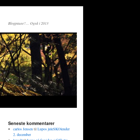
Blogpause?… Også i 2013
Seneste kommentarer
carlos Jensen
til
Lupos juleSKOlender
2. december