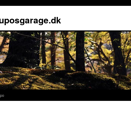
luposgarage.dk
po