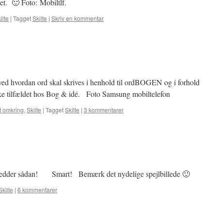
et. 🙂 Foto: Mobiltlf.
ilte
|
Tagget
Skilte
|
Skriv en kommentar
ed hvordan ord skal skrives i henhold til ordBOGEN og i forhold
ikke tilfældet hos Bog & idé. Foto Samsung mobiltelefon
t omkring
,
Skilte
|
Tagget
Skilte
|
3 kommentarer
hedder sådan! Smart! Bemærk det nydelige spejlbillede 🙂
Skilte
|
6 kommentarer