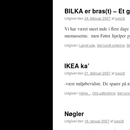
BILKA er bras(t) – Et 
Udgivet den
24. februar 2007
af
lupo3l
Vi har været sneet inde i flere dage
snemasserne, men Føtex hjælper 
Udgivet i
Langt ude
,
Set rundt omkring
,
Sk
IKEA ka’
Udgivet den
21. februar 2007
af
lupo3l
-være miljøbevidste. De sparer på
Udgivet i
Hehe...
,
Ord-udfordring
,
Set run
Nøgler
Udgivet den
16. januar 2007
af
lupo3l