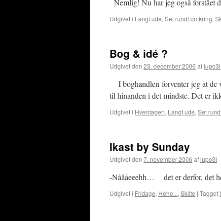
Nemlig! Nu har jeg også forstået d
Udgivet i
Langt ude
,
Set rundt omkring
,
Sk
Bog & idé ?
Udgivet den
23. december 2006
af
lupo3l
I boghandlen forventer jeg at de v
til hinanden i det mindste. Det er 
Udgivet i
Hverdagen
,
Langt ude
,
Set rund
Ikast by Sunday
Udgivet den
7. november 2006
af
lupo3l
-Nåååeeehh… det er derfor, det 
Udgivet i
Fridage
,
Hehe...
,
Skilte
|
Tagget