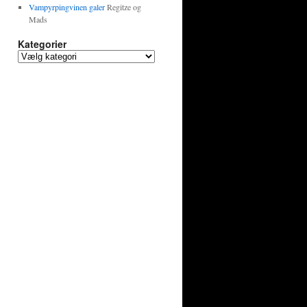
Vampyrpingvinen galer
Regitze og
Mads
Kategorier