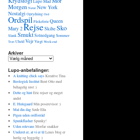
Krydstogt
Mor
Lupo
Mad
Morgen
New York
Natur
Nostalgi
Oprydning
Ord
Ordspil
Queen
Påskeferie
Rejse
Sko
Mary 2
Skilte
Smukt
Solnedgang
Sommer
Slank
Vejr
Vægt
Uheld
Træt
Week-end
Arkiver
Lupo-anbefalinger:
A knitting chick says
Kreative Tina
Beologisk Institut
Bent Otto med
behagelig røst :)
Dette og hint
Eric rejser og meget
andet
E. Hulegaard
Min poserevisor :)
Mal din dag
Søde Ella
Pigen uden ordforråd
Spunkflasher
Spunky!
Uden relevans
Morfar snakker
Underet er, at vi er til
Lenes blog er
herlig og hyggelig :)