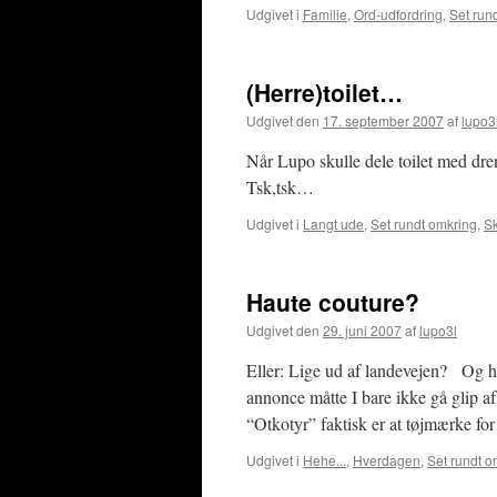
Udgivet i
Familie
,
Ord-udfordring
,
Set run
(Herre)toilet…
Udgivet den
17. september 2007
af
lupo3
Når Lupo skulle dele toilet med dren
Tsk,tsk…
Udgivet i
Langt ude
,
Set rundt omkring
,
Sk
Haute couture?
Udgivet den
29. juni 2007
af
lupo3l
Eller: Lige ud af landevejen? Og 
annonce måtte I bare ikke gå glip 
“Otkotyr” faktisk er at tøjmærke fo
Udgivet i
Hehe...
,
Hverdagen
,
Set rundt o