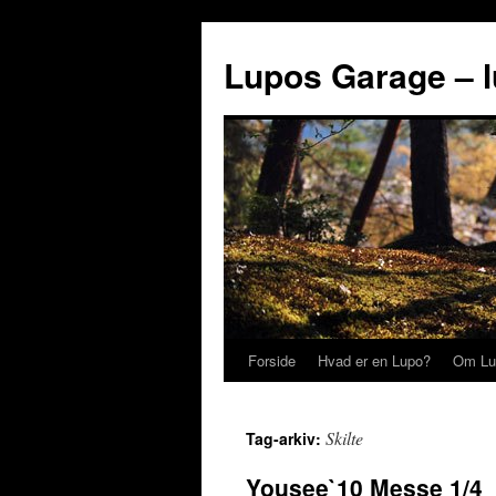
Lupos Garage – 
Forside
Hvad er en Lupo?
Om Lu
Skilte
Tag-arkiv:
Yousee`10 Messe 1/4