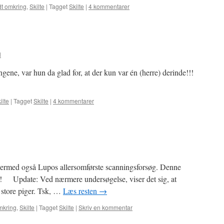
dt omkring
,
Skilte
|
Tagget
Skilte
|
4 kommentarer
l
gene, var hun da glad for, at der kun var én (herre) derinde!!!
ilte
|
Tagget
Skilte
|
4 kommentarer
hermed også Lupos allersomførste scanningsforsøg. Denne
af! Update: Ved nærmere undersøgelse, viser det sig, at
r store piger. Tsk, …
Læs resten
→
mkring
,
Skilte
|
Tagget
Skilte
|
Skriv en kommentar