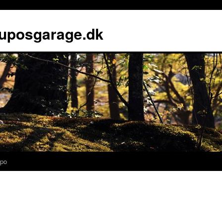
luposgarage.dk
po