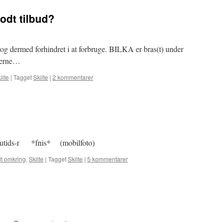
godt tilbud?
 og dermed forhindret i at forbruge. BILKA er bras(t) under
gerne…
ilte
|
Tagget
Skilte
|
2 kommentarer
 nutids-r *fnis* (mobilfoto)
dt omkring
,
Skilte
|
Tagget
Skilte
|
5 kommentarer