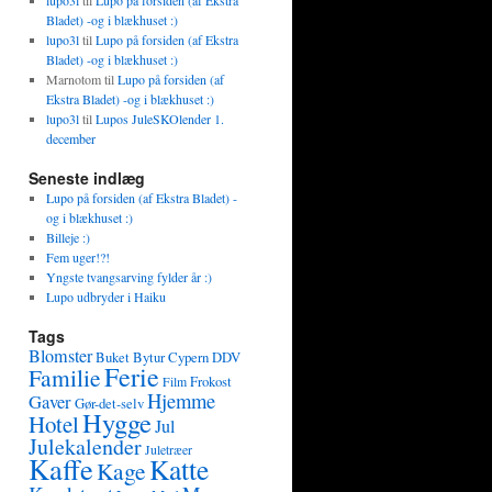
lupo3l
til
Lupo på forsiden (af Ekstra
Bladet) -og i blækhuset :)
lupo3l
til
Lupo på forsiden (af Ekstra
Bladet) -og i blækhuset :)
Marnotom
til
Lupo på forsiden (af
Ekstra Bladet) -og i blækhuset :)
lupo3l
til
Lupos JuleSKOlender 1.
december
Seneste indlæg
Lupo på forsiden (af Ekstra Bladet) -
og i blækhuset :)
Billeje :)
Fem uger!?!
Yngste tvangsarving fylder år :)
Lupo udbryder i Haiku
Tags
Blomster
Buket
Bytur
Cypern
DDV
Ferie
Familie
Frokost
Film
Hjemme
Gaver
Gør-det-selv
Hygge
Hotel
Jul
Julekalender
Juletræer
Kaffe
Katte
Kage