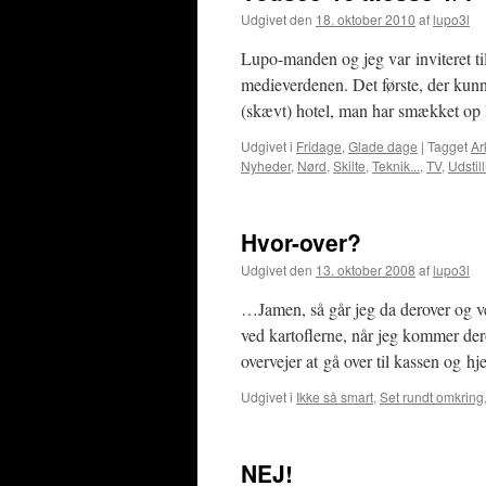
Udgivet den
18. oktober 2010
af
lupo3l
Lupo-manden og jeg var inviteret til
medieverdenen. Det første, der kunn
(skævt) hotel, man har smækket op
Udgivet i
Fridage
,
Glade dage
|
Tagget
Ar
Nyheder
,
Nørd
,
Skilte
,
Teknik...
,
TV
,
Udstil
Hvor-over?
Udgivet den
13. oktober 2008
af
lupo3l
…Jamen, så går jeg da derover og ve
ved kartoflerne, når jeg kommer dero
overvejer at gå over til kassen og 
Udgivet i
Ikke så smart
,
Set rundt omkring
NEJ!