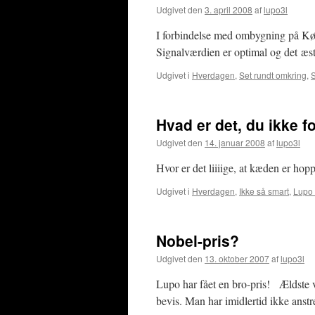
Udgivet den
3. april 2008
af
lupo3l
I forbindelse med ombygning på Kø
Signalværdien er optimal og det æst
Udgivet i
Hverdagen
,
Set rundt omkring
,
S
Hvad er det, du ikke f
Udgivet den
14. januar 2008
af
lupo3l
Hvor er det liiiige, at kæden er hopp
Udgivet i
Hverdagen
,
Ikke så smart
,
Lupo
Nobel-pris?
Udgivet den
13. oktober 2007
af
lupo3l
Lupo har fået en bro-pris! Ældste v
bevis. Man har imidlertid ikke anstr