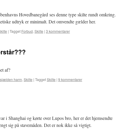
benhavns Hovedbanegård ses denne type skilte rundt omkring.
etiske udtryk er minimalt. Det omvendte gælder her.
kilte
|
Tagget
Forbud
,
Skilte
|
3 kommentarer
orstår???
et af?
 sjælden harm
,
Skilte
|
Tagget
Skilte
|
9 kommentarer
ar i Shanghai og kørte over Lupos bro, her er det hjemsendte
engt sig på stavemåden. Det er nok ikke så vigtigt.