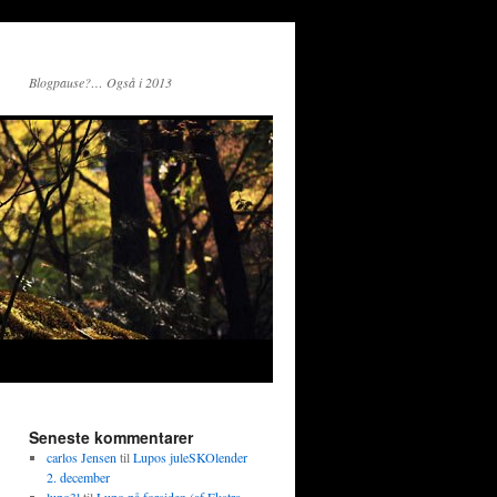
Blogpause?… Også i 2013
Seneste kommentarer
carlos Jensen
til
Lupos juleSKOlender
2. december