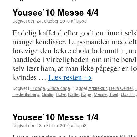
Yousee`10 Messe 4/4
Udgivet den
24. oktober 2010
af
lupo3l
Endelig kaffetid efter godt en time i se
mange kendisser. Lupomanden meddelte,
forevige den lækre chokolademuffin, 
handlede i virkeligheden om mine ben/
selv lært ham, at man ikke påpeger en 
kvindes …
Læs resten
→
Udgivet i
Fridage
,
Glade dage
|
Tagget
Arkitektur
,
Bella Center
,
Frederiksberg
,
Gratis
,
Hotel
,
Kaffe
,
Kage
,
Messe
,
Træt
,
Udstillin
Yousee`10 Messe 1/4
Udgivet den
18. oktober 2010
af
lupo3l