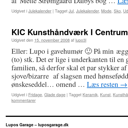
af Mette Strømgaard Dalbys bog …
Læs
Udgivet i
Julekalender
|
Tagget
Jul
,
Julekalender
,
Mode
,
Sko
,
Ud
KIC Kunsthåndværk I Centrum 
Udgivet den
15. november 2008
af
lupo3l
Eller: Lupo i gavehumør 🙂 På min ægg
(to) stk. Det er lige i underkanten til 
familien, så derfor skal et par stykker a
sjove/bizarre af slagsen med hønsefød
ønskeseddel… omend …
Læs resten
→
Udgivet i
Fridage
,
Glade dage
|
Tagget
Keramik
,
Kunst
,
Kunsth
kommentarer
Lupos Garage – luposgarage.dk