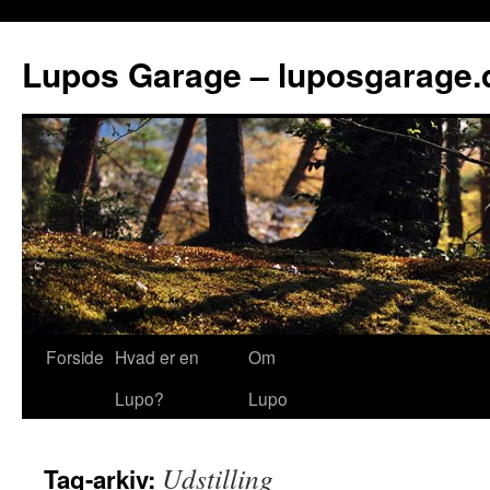
Lupos Garage – luposgarage.
Forside
Hvad er en
Om
Lupo?
Lupo
Udstilling
Tag-arkiv: