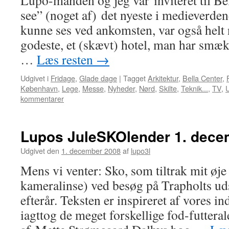
Lupo-manden og jeg var inviteret til Bel
see” (noget af) det nyeste i medieverden
kunne ses ved ankomsten, var også helt 
godeste, et (skævt) hotel, man har smæk
…
Læs resten
→
Udgivet i
Fridage
,
Glade dage
|
Tagget
Arkitektur
,
Bella Center
,
København
,
Lege
,
Messe
,
Nyheder
,
Nørd
,
Skilte
,
Teknik...
,
TV
,
U
kommentarer
Lupos JuleSKOlender 1. dece
Udgivet den
1. december 2008
af
lupo3l
Mens vi venter: Sko, som tiltrak mit ø
kameralinse) ved besøg på Trapholts uds
efterår. Teksten er inspireret af vores i
iagttog de meget forskellige fod-futteral