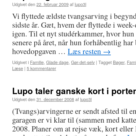
Udgivet den
22. februar 2009
af
lupo3l
Vi flyttede ældste tvangsarving i begyn
sidste år. Gæt, hvem der flyttede i week
igen. Til et nyt studérkammer, hvor hun 
senere på året, når hun forhåbentlig har
hovedopgaven …
Læs resten
→
Udgivet i
Familie
,
Glade dage
,
Gør-det-selv
|
Tagget
Bøger
,
Fami
Læse
|
5 kommentarer
Lupo taler ganske kort i porte
Udgivet den
31. december 2008
af
lupo3l
(Tvangs)arvingerne er sendt afsted til e
garagen er vi klar til (sammen med katt
2008. Planer om at rejse væk, kort eller 