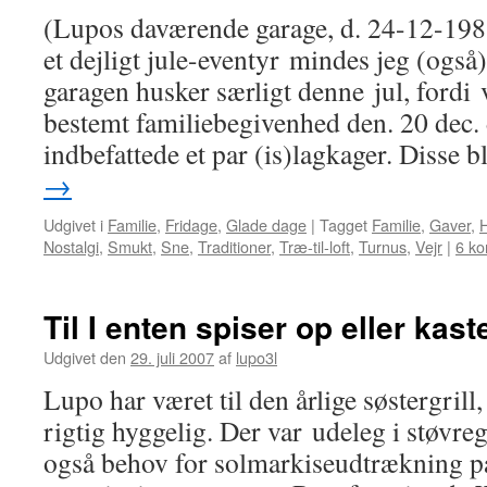
(Lupos daværende garage, d. 24-12-1981
et dejligt jule-eventyr mindes jeg (også
garagen husker særligt denne jul, fordi 
bestemt familiebegivenhed den. 20 dec. 
indbefattede et par (is)lagkager. Disse 
→
Udgivet i
Familie
,
Fridage
,
Glade dage
|
Tagget
Familie
,
Gaver
,
Nostalgi
,
Smukt
,
Sne
,
Traditioner
,
Træ-til-loft
,
Turnus
,
Vejr
|
6 k
Til I enten spiser op eller kast
Udgivet den
29. juli 2007
af
lupo3l
Lupo har været til den årlige søstergril
rigtig hyggelig. Der var udeleg i støvr
også behov for solmarkiseudtrækning på