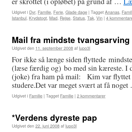
er skrottet (i opløbet) på grund af …
Læ
Udgivet i
Dyr
,
Familie
,
Ferie
,
Glade dage
|
Tagget
Ananas
,
Famil
Istanbul
,
Krydstogt
,
Mad
,
Rejse
,
Status
,
Tak
,
Vin
|
4 kommentar
Mail fra mindste tvangsarving
Udgivet den
11. september 2008
af
lupo3l
For ikke så længe siden flyttede mindste
(læse færdig og) bo med sin kæreste. I 
(joke) fra ham på mail: Kim var flyttet t
studere.Det var meget svært at få noge
Udgivet i
Familie
|
Tagget
Familie
|
2 kommentarer
*Verdens dyreste pap
Udgivet den
22. juni 2008
af
lupo3l