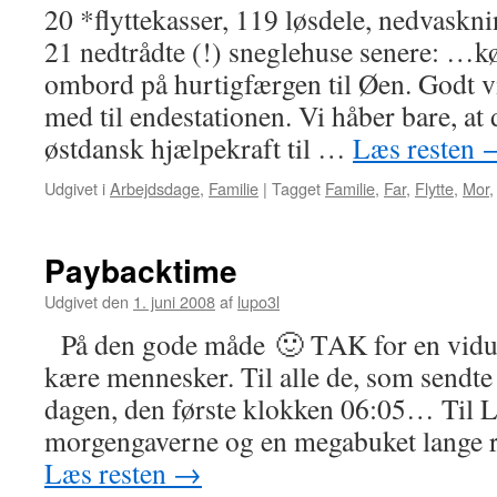
20 *flyttekasser, 119 løsdele, nedvask
21 nedtrådte (!) sneglehuse senere: …k
ombord på hurtigfærgen til Øen. Godt vi
med til endestationen. Vi håber bare, at 
østdansk hjælpekraft til …
Læs resten
Udgivet i
Arbejdsdage
,
Familie
|
Tagget
Familie
,
Far
,
Flytte
,
Mor
Paybacktime
Udgivet den
1. juni 2008
af
lupo3l
På den gode måde 🙂 TAK for en vidun
kære mennesker. Til alle de, som sendte 
dagen, den første klokken 06:05… Til
morgengaverne og en megabuket lange r
Læs resten
→