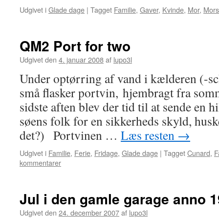
Udgivet i
Glade dage
|
Tagget
Familie
,
Gaver
,
Kvinde
,
Mor
,
Mors
QM2 Port for two
Udgivet den
4. januar 2008
af
lupo3l
Under optørring af vand i kælderen (-s
små flasker portvin, hjembragt fra somm
sidste aften blev der tid til at sende en 
søens folk for en sikkerheds skyld, hus
det?) Portvinen …
Læs resten
→
Udgivet i
Familie
,
Ferie
,
Fridage
,
Glade dage
|
Tagget
Cunard
,
F
kommentarer
Jul i den gamle garage anno 
Udgivet den
24. december 2007
af
lupo3l