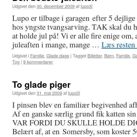
Udgivet den
30. december 2009
af
lupo3l
Lupo er tilbage i garagen efter 5 dejlig
hos yngste tvangsarving. TAK skal du h
at holde jul på! Vi er alle fire enige om,
juleaften i mange, mange …
Læs resten
Udgivet i
Familie
,
Glade dage
|
Tagget
Billetter
,
Børn
,
Familie
,
G
Tog
|
9 kommentarer
To glade piger
Udgivet den
31. maj 2009
af
lupo3l
I pinsen blev en familiær begivenhed af
Af en ganske særlig grund fik katten 
VAR FORDI DU SKULLE HOLDE DI
Belært af, at en Somersby, som koster 