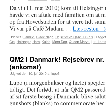
Da vi (11. maj 2010) kom til Helsingø
havde vi en aftale med familien om at 
op fra Hovedstaden for at være lidt s
Vi var på Café Madam …
Læs resten
Udgivet i
Familie
,
Glade dage
,
Rejsebreve QM2 i DK 10
|
Tagget
Gin
,
Helsingør
,
Horn
,
Kulde
,
Mors Dag
,
Queen Mary 2
|
11 komm
QM2 i Danmark! Rejsebrev nr. 
(ankomst)
Udgivet den
10. juli 2010
af
lupo3l
Lupo (i morgenbukser og hæle) spejder
tidligt. Det forlød, at når QM2 passered
af sit første besøg i Danmark blive sal
gunshots (blanks) to commemorate her 