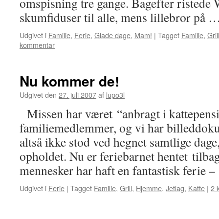
omspisning tre gange. Bagefter ristede W
skumfiduser til alle, mens lillebror på 
Udgivet i
Familie
,
Ferie
,
Glade dage
,
Mam!
|
Tagget
Familie
,
Gril
kommentar
Nu kommer de!
Udgivet den
27. juli 2007
af
lupo3l
Missen har været “anbragt i kattepensi
familiemedlemmer, og vi har billeddoku
altså ikke stod ved hegnet samtlige dage
opholdet. Nu er feriebarnet hentet tilba
mennesker har haft en fantastisk ferie 
Udgivet i
Ferie
|
Tagget
Familie
,
Grill
,
Hjemme
,
Jetlag
,
Katte
|
2 