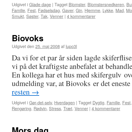
Udgivet i
Glade dage
|
Tagget
Blomster
,
Blomstersnedkeren
,
Bu
Familie
,
Fest
,
Fødselsdag
,
Gaver
,
Gin
,
Hjemme
,
Lykke
,
Mad
,
Mo
Smukt
,
Søster
,
Tak
,
Venner
|
4 kommentarer
Biovoks
Udgivet den
25. maj 2008
af
lupo3l
Da vi for et par år siden lagde skiferflis
vi på det kraftigste anbefalet at beha
En kollega har et hus med skifergulv ove
udmelding var, at Biovoks er det enest
resten
→
Udgivet i
Gør-det-selv
,
Hverdagen
|
Tagget
Dygtig
,
Familie
,
Fest
Rengøring
,
Rødvin
,
Stress
,
Træt
,
Venner
|
4 kommentarer
Mors dag