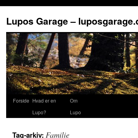
Lupos Garage – luposgarage.
Forside
Hvad er en
Om
Lupo?
Lupo
Familie
Tag-arkiv: