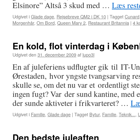
Elsinore” Altså 3 skud med …
Læs res
Udgivet i
Glade dage
,
Rejsebreve QM2 i DK 10
|
Tagget
Cunard
Morgenhår
,
Om Bord
,
Queen Mary 2
,
Restaurant Britannia
|
4 k
En kold, flot vinterdag i Købe
Udgivet den
31. december 2009
af
lupo3l
En af juleferiens udflugter gik til IT-Uni
Ørestaden, hvor yngste tvangsarving res
skulle se, om det nu var et ordentligt st
ingen fugt? Var der sund kantine, med 
der sunde aktiveter i frikvarteret? …
Læ
Udgivet i
Familie
,
Glade dage
|
Tagget
Bytur
,
Familie
,
Teknik...
,
U
Den bedste juleaften