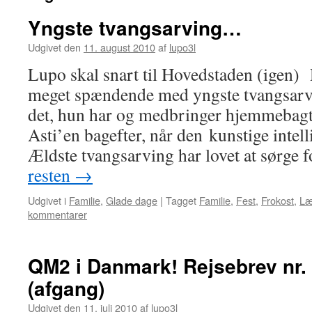
Yngste tvangsarving…
Udgivet den
11. august 2010
af
lupo3l
Lupo skal snart til Hovedstaden (igen) 
meget spændende med yngste tvangsarvi
det, hun har og medbringer hjemmebagt
Asti’en bagefter, når den kunstige intell
Ældste tvangsarving har lovet at sørge
resten
→
Udgivet i
Familie
,
Glade dage
|
Tagget
Familie
,
Fest
,
Frokost
,
Læ
kommentarer
QM2 i Danmark! Rejsebrev nr. 
(afgang)
Udgivet den
11. juli 2010
af
lupo3l