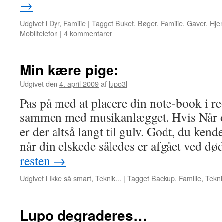
→
Udgivet i
Dyr
,
Familie
|
Tagget
Buket
,
Bøger
,
Familie
,
Gaver
,
Hj
Mobiltelefon
|
4 kommentarer
Min kære pige:
Udgivet den
4. april 2009
af
lupo3l
Pas på med at placere din note-book i re
sammen med musikanlægget. Hvis Når d
er der altså langt til gulv. Godt, du ken
når din elskede således er afgået ved d
resten
→
Udgivet i
Ikke så smart
,
Teknik...
|
Tagget
Backup
,
Familie
,
Tekni
Lupo degraderes…