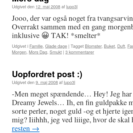
Udgivet den
12. maj 2008
af
lupo3l
Jooo, der var også noget fra tvangsarvi
Overrakt sammen med en gang morgenb
inklusive 😀 TAK! *smelter*
Udgivet i
Familie
,
Glade dage
|
Tagget
Blomster
,
Buket
,
Duft
,
Fa
Morgen
,
Mors Dag
,
Smukt
|
3 kommentarer
Uopfordret post :)
Udgivet den
9. maj 2008
af
lupo3l
-Men meget spændende… Hey! Jeg har ik
Dreamy Jewels… Ih, en fin guldpakke 
sorte perler, noget guld -og et hjerte ig
mig? Iiihhh, jeg ved liiige, hvor de s
resten
→