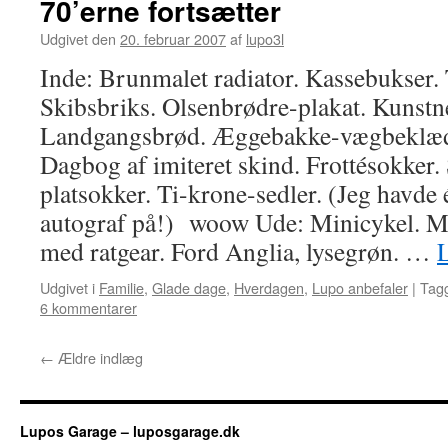
70’erne fortsætter
Udgivet den
20. februar 2007
af
lupo3l
Inde: Brunmalet radiator. Kassebukser. 
Skibsbriks. Olsenbrødre-plakat. Kunstne
Landgangsbrød. Æggebakke-vægbeklæd
Dagbog af imiteret skind. Frottésokker.
platsokker. Ti-krone-sedler. (Jeg havd
autograf på!) woow Ude: Minicykel. M
med ratgear. Ford Anglia, lysegrøn. …
Udgivet i
Familie
,
Glade dage
,
Hverdagen
,
Lupo anbefaler
|
Tag
6 kommentarer
←
Ældre indlæg
Lupos Garage – luposgarage.dk