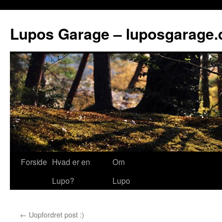
Lupos Garage – luposgarage.
Forside
Hvad er en
Om
Lupo?
Lupo
←
Uopfordret post :)