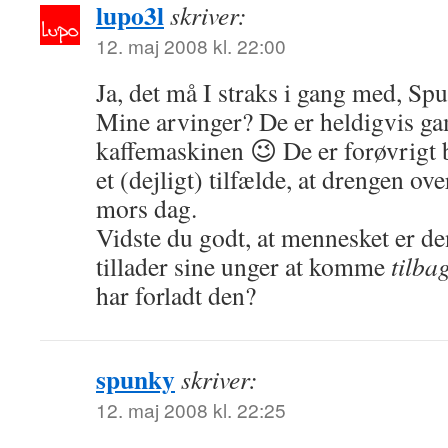
lupo3l
skriver:
12. maj 2008 kl. 22:00
Ja, det må I straks i gang med, Sp
Mine arvinger? De er heldigvis ga
kaffemaskinen 😉 De er forøvrigt b
et (dejligt) tilfælde, at drengen ove
mors dag.
Vidste du godt, at mennesket er de
tillader sine unger at komme
tilba
har forladt den?
spunky
skriver:
12. maj 2008 kl. 22:25