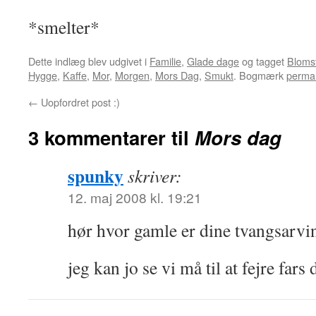
*smelter*
Dette indlæg blev udgivet i
Familie
,
Glade dage
og tagget
Bloms
Hygge
,
Kaffe
,
Mor
,
Morgen
,
Mors Dag
,
Smukt
. Bogmærk
permal
←
Uopfordret post :)
3 kommentarer til
Mors dag
spunky
skriver:
12. maj 2008 kl. 19:21
hør hvor gamle er dine tvangsarvi
jeg kan jo se vi må til at fejre fa