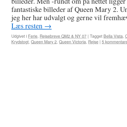
billeder. Men -rundt om på nettet ligger
fantastiske billeder af Queen Mary 2. U
jeg her har udvalgt og gerne vil frem
Læs resten
→
Udgivet i
Ferie
,
Rejsebreve QM2 & NY 07
|
Tagget
Bella Vista
,
Krydstogt
,
Queen Mary 2
,
Queen Victoria
,
Rejse
|
5 kommentar