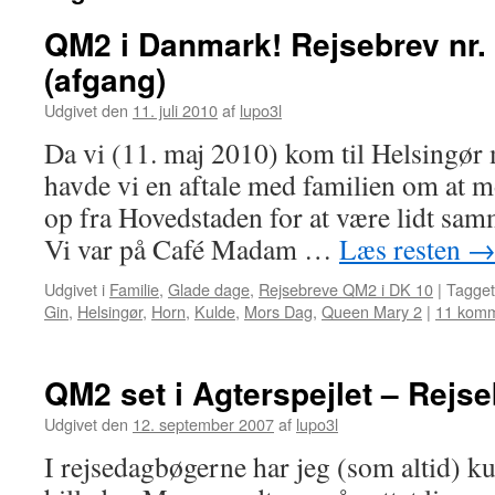
QM2 i Danmark! Rejsebrev nr. 
(afgang)
Udgivet den
11. juli 2010
af
lupo3l
Da vi (11. maj 2010) kom til Helsingø
havde vi en aftale med familien om at 
op fra Hovedstaden for at være lidt s
Vi var på Café Madam …
Læs resten
Udgivet i
Familie
,
Glade dage
,
Rejsebreve QM2 i DK 10
|
Tagget
Gin
,
Helsingør
,
Horn
,
Kulde
,
Mors Dag
,
Queen Mary 2
|
11 komm
QM2 set i Agterspejlet – Rejse
Udgivet den
12. september 2007
af
lupo3l
I rejsedagbøgerne har jeg (som altid) ku