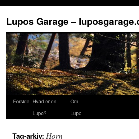
Lupos Garage – luposgarage.
Forside
Hvad er en
Om
Lupo?
Lupo
Horn
Tag-arkiv: