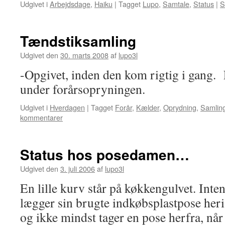
Udgivet i
Arbejdsdage
,
Haiku
|
Tagget
Lupo
,
Samtale
,
Status
|
S
Tændstiksamling
Udgivet den
30. marts 2008
af
lupo3l
-Opgivet, inden den kom rigtig i gang.
under forårsopryningen.
Udgivet i
Hverdagen
|
Tagget
Forår
,
Kælder
,
Oprydning
,
Samlin
kommentarer
Status hos posedamen…
Udgivet den
3. juli 2006
af
lupo3l
En lille kurv står på køkkengulvet. Inte
lægger sin brugte indkøbsplastpose heri
og ikke mindst tager en pose herfra, nå