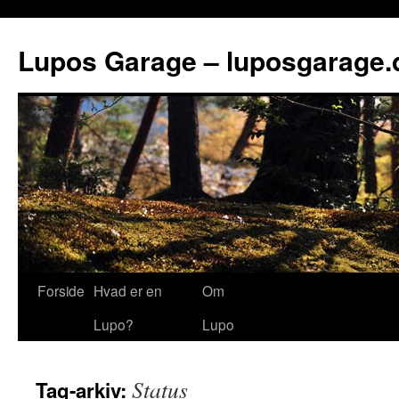
Lupos Garage – luposgarage.
Forside
Hvad er en
Om
Lupo?
Lupo
Status
Tag-arkiv: