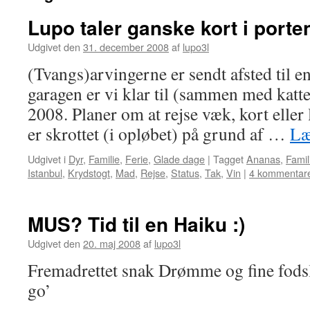
Lupo taler ganske kort i porte
Udgivet den
31. december 2008
af
lupo3l
(Tvangs)arvingerne er sendt afsted til e
garagen er vi klar til (sammen med katt
2008. Planer om at rejse væk, kort eller 
er skrottet (i opløbet) på grund af …
Læ
Udgivet i
Dyr
,
Familie
,
Ferie
,
Glade dage
|
Tagget
Ananas
,
Famil
Istanbul
,
Krydstogt
,
Mad
,
Rejse
,
Status
,
Tak
,
Vin
|
4 kommentar
MUS? Tid til en Haiku :)
Udgivet den
20. maj 2008
af
lupo3l
Fremadrettet snak Drømme og fine fod
go’