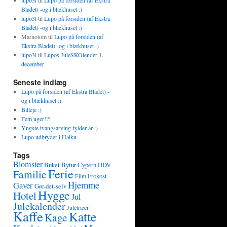
lupo3l
til
Lupo på forsiden (af Ekstra
Bladet) -og i blækhuset :)
lupo3l
til
Lupo på forsiden (af Ekstra
Bladet) -og i blækhuset :)
Marnotom
til
Lupo på forsiden (af
Ekstra Bladet) -og i blækhuset :)
lupo3l
til
Lupos JuleSKOlender 1.
december
Seneste indlæg
Lupo på forsiden (af Ekstra Bladet) -
og i blækhuset :)
Billeje :)
Fem uger!?!
Yngste tvangsarving fylder år :)
Lupo udbryder i Haiku
Tags
Blomster
Buket
Bytur
Cypern
DDV
Ferie
Familie
Frokost
Film
Hjemme
Gaver
Gør-det-selv
Hygge
Hotel
Jul
Julekalender
Juletræer
Kaffe
Katte
Kage