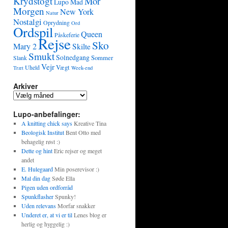
Krydstogt
Mor
Lupo
Mad
Morgen
New York
Natur
Nostalgi
Oprydning
Ord
Ordspil
Queen
Påskeferie
Rejse
Sko
Mary 2
Skilte
Smukt
Solnedgang
Sommer
Slank
Vejr
Vægt
Uheld
Træt
Week-end
Arkiver
Lupo-anbefalinger:
A knitting chick says
Kreative Tina
Beologisk Institut
Bent Otto med
behagelig røst :)
Dette og hint
Eric rejser og meget
andet
E. Hulegaard
Min poserevisor :)
Mal din dag
Søde Ella
Pigen uden ordforråd
Spunkflasher
Spunky!
Uden relevans
Morfar snakker
Underet er, at vi er til
Lenes blog er
herlig og hyggelig :)