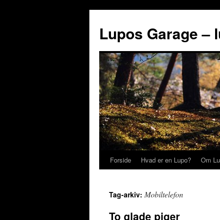
Lupos Garage – 
Forside
Hvad er en Lupo?
Om Lu
Mobiltelefon
Tag-arkiv:
To glade piger