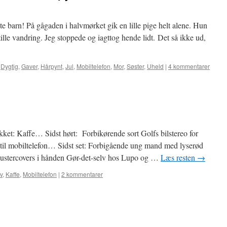
e barn! På gågaden i halvmørket gik en lille pige helt alene. Hun
tille vandring. Jeg stoppede og iagttog hende lidt. Det så ikke ud,
,
Dygtig
,
Gaver
,
Hårpynt
,
Jul
,
Mobiltelefon
,
Mor
,
Søster
,
Uheld
|
4 kommentarer
ket: Kaffe… Sidst hørt: Forbikørende sort Golfs bilstereo for
 til mobiltelefon… Sidst set: Forbigående ung mand med lyserød
ustercovers i hånden Gør-det-selv hos Lupo og …
Læs resten
→
v
,
Kaffe
,
Mobiltelefon
|
2 kommentarer