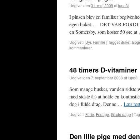
Udgivet den
31. maj 2009
af
lupo3l
I pinsen blev en familiær begivenhe
egen buket… DET VAR FORDI D
en Somersby, som koster 50 øre a
Udgivet i
Dyr
,
Familie
|
Tagget
Buket
,
Bøg
kommentarer
48 timers D-vitaminer
Udgivet den
7. september 2008
af
lupo3l
Som mange husker, var den sidste we
med sidste år) at holde en kontrast
dog i fulde drag. Denne …
Læs res
Udgivet i
Ferie
,
Fridage
,
Glade dage
|
Tag
Den lille pige med de