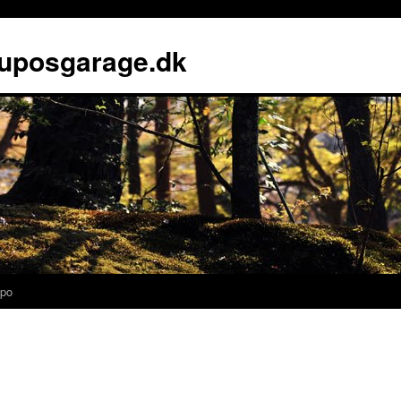
luposgarage.dk
po