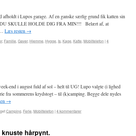
d afholdt i Lupos garage. Af en ganske særlig grund fik katten sin
U SKULLE HOLDE DIG FRA MIN!!! Belært af, at
t …
Læs resten
→
er
,
Familie
,
Gaver
,
Hjemme
,
Hygge
,
Is
,
Kage
,
Katte
,
Mobiltelefon
|
4
ek-end i august fuld af sol – helt til UG! Lupo valgte (i lighed
ferie fra sommerens krydstogt – til (k)camping. Begge dele nydes
ten
→
get
Camping
,
Ferie
,
Mobiltelefon
|
4 kommentarer
n knuste hårpynt.