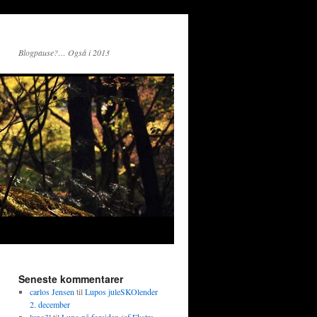
Blogpause?… Også i 2013
Seneste kommentarer
carlos Jensen
til
Lupos juleSKOlender
2. december