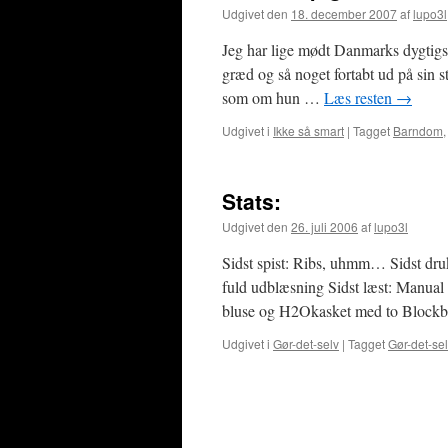
Udgivet den
18. december 2007
af
lupo3l
Jeg har lige mødt Danmarks dygtigst
græd og så noget fortabt ud på sin s
som om hun …
Læs resten
→
Udgivet i
Ikke så smart
|
Tagget
Barndom
Stats:
Udgivet den
26. juli 2006
af
lupo3l
Sidst spist: Ribs, uhmm… Sidst druk
fuld udblæsning Sidst læst: Manual
bluse og H2Okasket med to Blockb
Udgivet i
Gør-det-selv
|
Tagget
Gør-det-sel