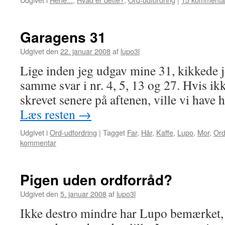
Garagens 31
Udgivet den
22. januar 2008
af
lupo3l
Lige inden jeg udgav mine 31, kikkede je
samme svar i nr. 4, 5, 13 og 27. Hvis ikk
skrevet senere på aftenen, ville vi have
Læs resten
→
Udgivet i
Ord-udfordring
|
Tagget
Far
,
Hår
,
Kaffe
,
Lupo
,
Mor
,
Ord
kommentar
Pigen uden ordforråd?
Udgivet den
5. januar 2008
af
lupo3l
Ikke destro mindre har Lupo bemærket,