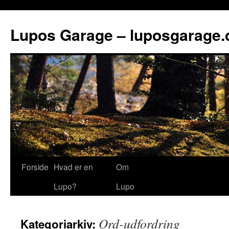
Lupos Garage – luposgarage.
Forside
Hvad er en
Om
Lupo?
Lupo
Ord-udfordring
Kategoriarkiv: