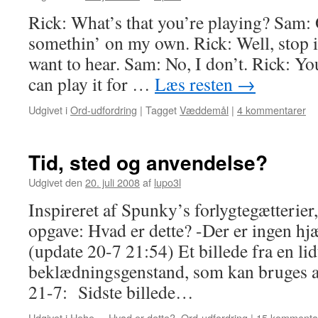
Rick: What’s that you’re playing? Sam: Oh
somethin’ on my own. Rick: Well, stop 
want to hear. Sam: No, I don’t. Rick: You
can play it for …
Læs resten
→
Udgivet i
Ord-udfordring
|
Tagget
Væddemål
|
4 kommentarer
Tid, sted og anvendelse?
Udgivet den
20. juli 2008
af
lupo3l
Inspireret af Spunky’s forlygtegætterier
opgave: Hvad er dette? -Der er ingen hj
(update 20-7 21:54) Et billede fra en li
beklædningsgenstand, som kan bruges 
21-7: Sidste billede…
Udgivet i
Hehe...
,
Hvad er dette?
,
Ord-udfordring
|
15 kommenta