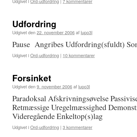
Udgivet i
Ord-udfordring
|
7 kommentarer
Udfordring
Udgivet den
22. november 2006
af
lupo3l
Pause Angribes Udfordring(sfuldt) So
Udgivet i
Ord-udfordring
|
10 kommentarer
Forsinket
Udgivet den
9. november 2006
af
lupo3l
Paradoksal Afskrivningsøvelse Passivis
Retmæssige Uregelmæssighed Demonstra
Videregående Enkeltop(s)lag
Udgivet i
Ord-udfordring
|
3 kommentarer