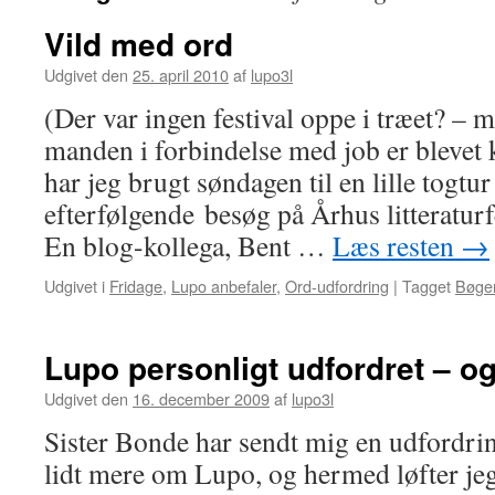
Vild med ord
Udgivet den
25. april 2010
af
lupo3l
(Der var ingen festival oppe i træet? –
manden i forbindelse med job er blevet 
har jeg brugt søndagen til en lille togtu
efterfølgende besøg på Århus litteratur
En blog-kollega, Bent …
Læs resten
→
Udgivet i
Fridage
,
Lupo anbefaler
,
Ord-udfordring
|
Tagget
Bøge
Lupo personligt udfordret – o
Udgivet den
16. december 2009
af
lupo3l
Sister Bonde har sendt mig en udfordrin
lidt mere om Lupo, og hermed løfter jeg s