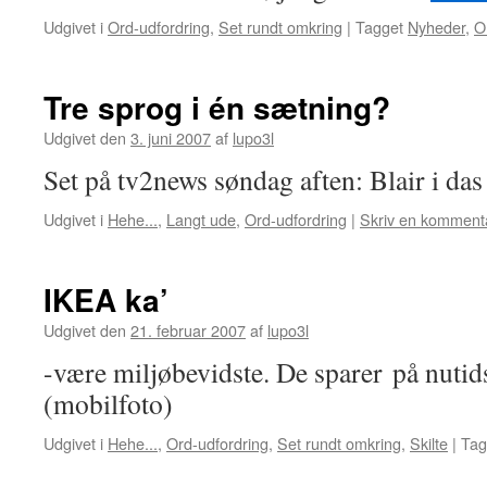
Udgivet i
Ord-udfordring
,
Set rundt omkring
|
Tagget
Nyheder
,
O
Tre sprog i én sætning?
Udgivet den
3. juni 2007
af
lupo3l
Set på tv2news søndag aften: Blair i
Udgivet i
Hehe...
,
Langt ude
,
Ord-udfordring
|
Skriv en komment
IKEA ka’
Udgivet den
21. februar 2007
af
lupo3l
-være miljøbevidste. De sparer på n
(mobilfoto)
Udgivet i
Hehe...
,
Ord-udfordring
,
Set rundt omkring
,
Skilte
|
Tag