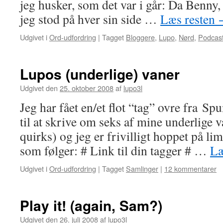
jeg husker, som det var i går: Da Benny
jeg stod på hver sin side …
Læs resten
Udgivet i
Ord-udfordring
|
Tagget
Bloggere
,
Lupo
,
Nørd
,
Podcas
Lupos (underlige) vaner
Udgivet den
25. oktober 2008
af
lupo3l
Jeg har fået en/et flot “tag” ovre fra S
til at skrive om seks af mine underlige 
quirks) og jeg er frivilligt hoppet på l
som følger: # Link til din tagger # …
Læ
Udgivet i
Ord-udfordring
|
Tagget
Samlinger
|
12 kommentarer
Play it! (again, Sam?)
Udgivet den
26. juli 2008
af
lupo3l