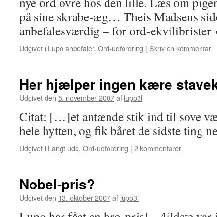
nye ord ovre hos den lille. Læs om pigen,
på sine skrabe-æg… Theis Madsens side
anbefalesværdig – for ord-ekvilibrister
Udgivet i
Lupo anbefaler
,
Ord-udfordring
|
Skriv en kommentar
Her hjælper ingen kære stavek
Udgivet den
5. november 2007
af
lupo3l
Citat: […]et antænde stik ind til sove væ
hele hytten, og fik båret de sidste ting
Udgivet i
Langt ude
,
Ord-udfordring
|
2 kommentarer
Nobel-pris?
Udgivet den
13. oktober 2007
af
lupo3l
Lupo har fået en bro-pris! Ældste var 