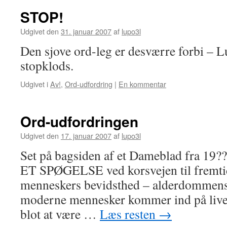
STOP!
Udgivet den
31. januar 2007
af
lupo3l
Den sjove ord-leg er desværre forbi – L
stopklods.
Udgivet i
Av!
,
Ord-udfordring
|
En kommentar
Ord-udfordringen
Udgivet den
17. januar 2007
af
lupo3l
Set på bagsiden af et Dameblad fra 19
ET SPØGELSE ved korsvejen til fremti
menneskers bevidsthed – alderdommens
moderne mennesker kommer ind på livet a
blot at være …
Læs resten
→