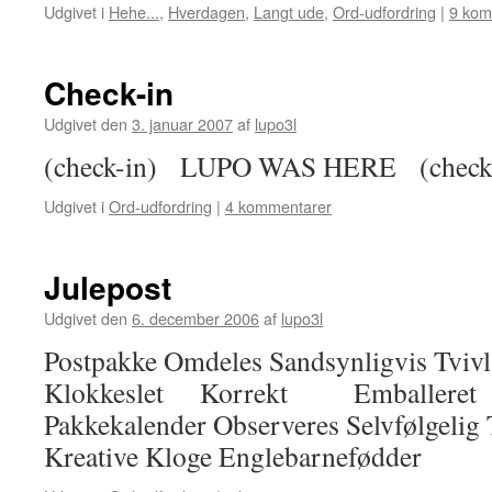
Udgivet i
Hehe...
,
Hverdagen
,
Langt ude
,
Ord-udfordring
|
9 kom
Check-in
Udgivet den
3. januar 2007
af
lupo3l
(check-in) LUPO WAS HERE (check-
Udgivet i
Ord-udfordring
|
4 kommentarer
Julepost
Udgivet den
6. december 2006
af
lupo3l
Postpakke Omdeles Sandsynligvis Tv
Klokkeslet Korrekt Emba
Pakkekalender Observeres Selvfølgelig 
Kreative Kloge Englebarnefødder