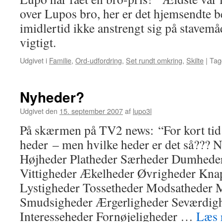
over Lupos bro, her er det hjemsendte b
imidlertid ikke anstrengt sig på stavemå
vigtigt.
Udgivet i
Familie
,
Ord-udfordring
,
Set rundt omkring
,
Skilte
|
Tag
Nyheder?
Udgivet den
15. september 2007
af
lupo3l
På skærmen på TV2 news: “For kort ti
heder – men hvilke heder er det så??? 
Højheder Platheder Særheder Dumheder
Vittigheder Ækelheder Øvrigheder Kna
Lystigheder Tossetheder Modsatheder
Smudsigheder Ærgerligheder Seværdigh
Interesseheder Fornøjeligheder …
Læs 