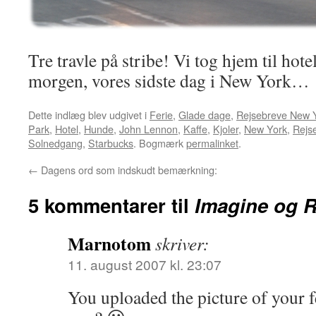
Tre travle på stribe! Vi tog hjem til hotell
morgen, vores sidste dag i New York…
Dette indlæg blev udgivet i
Ferie
,
Glade dage
,
Rejsebreve New 
Park
,
Hotel
,
Hunde
,
John Lennon
,
Kaffe
,
Kjoler
,
New York
,
Rejs
Solnedgang
,
Starbucks
. Bogmærk
permalinket
.
←
Dagens ord som indskudt bemærkning:
5 kommentarer til
Imagine og R
Marnotom
skriver:
11. august 2007 kl. 23:07
You uploaded the picture of your fe