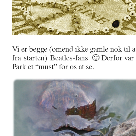
Vi er begge (omend ikke gamle nok til 
fra starten) Beatles-fans. 🙂 Derfor var 
Park et “must” for os at se.