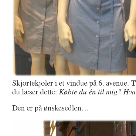
T
Skjortekjoler i et vindue på 6. avenue.
du læser dette:
Købte du én til mig? H
Den er på ønskesedlen…