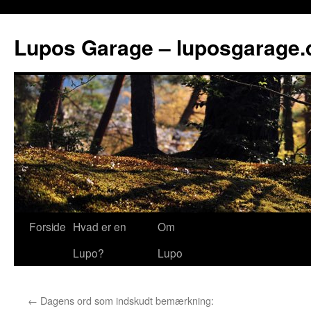
Lupos Garage – luposgarage.
Forside
Hvad er en
Om
Lupo?
Lupo
←
Dagens ord som indskudt bemærkning: