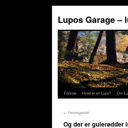
Lupos Garage – 
Forside
Hvad er en Lupo?
Om Lu
←
Fremragende!
Og der er gulerødder 