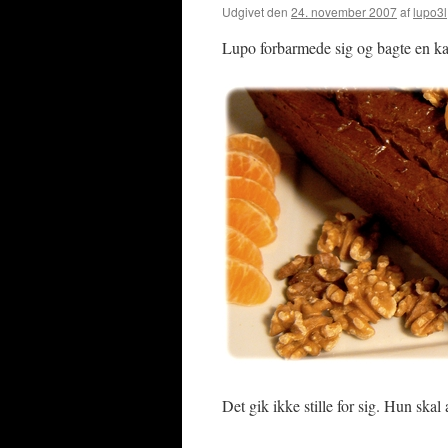
Udgivet den
24. november 2007
af
lupo3l
Lupo forbarmede sig og bagte en kag
Det gik ikke stille for sig. Hun ska