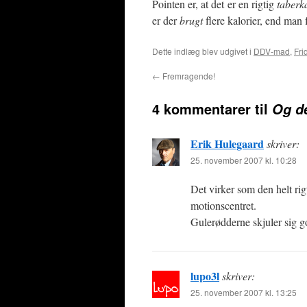
Pointen er, at det er en rigtig
taberk
er der
brugt
flere kalorier, end man 
Dette indlæg blev udgivet i
DDV-mad
,
Fri
←
Fremragende!
4 kommentarer til
Og de
Erik Hulegaard
skriver:
25. november 2007 kl. 10:28
Det virker som den helt rig
motionscentret.
Gulerødderne skjuler sig g
lupo3l
skriver:
25. november 2007 kl. 13:25