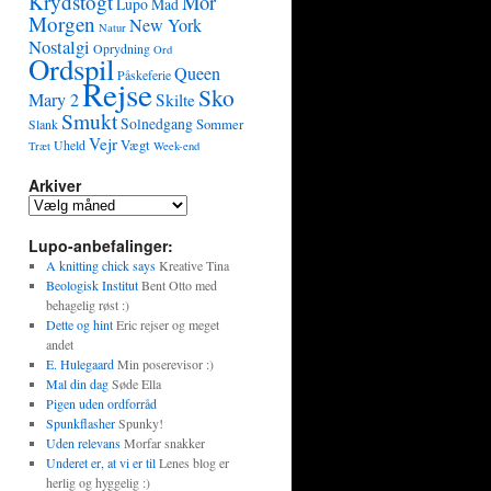
Krydstogt
Mor
Lupo
Mad
Morgen
New York
Natur
Nostalgi
Oprydning
Ord
Ordspil
Queen
Påskeferie
Rejse
Sko
Mary 2
Skilte
Smukt
Solnedgang
Sommer
Slank
Vejr
Vægt
Uheld
Træt
Week-end
Arkiver
Lupo-anbefalinger:
A knitting chick says
Kreative Tina
Beologisk Institut
Bent Otto med
behagelig røst :)
Dette og hint
Eric rejser og meget
andet
E. Hulegaard
Min poserevisor :)
Mal din dag
Søde Ella
Pigen uden ordforråd
Spunkflasher
Spunky!
Uden relevans
Morfar snakker
Underet er, at vi er til
Lenes blog er
herlig og hyggelig :)