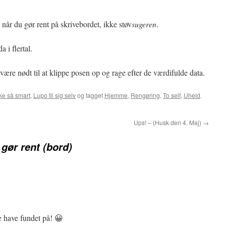
, når du gør rent på skrivebordet, ikke støv
sugeren
.
 i flertal.
ære nødt til at klippe posen op og rage efter de værdifulde data.
ke så smart
,
Lupo til sig selv
og tagget
Hjemme
,
Rengøring
,
To self
,
Uheld
.
Ups! – (Husk den 4. Maj)
→
gør rent (bord)
 have fundet på! 😀