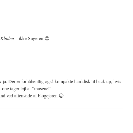
:
Kluden
– ikke Sugeren 😉
 ja. Der er forhåbentlig også kompakte harddisk til back-up, hvis
y-one tager fejl af “musene”.
land ved aftenstide af blogejeren 😉