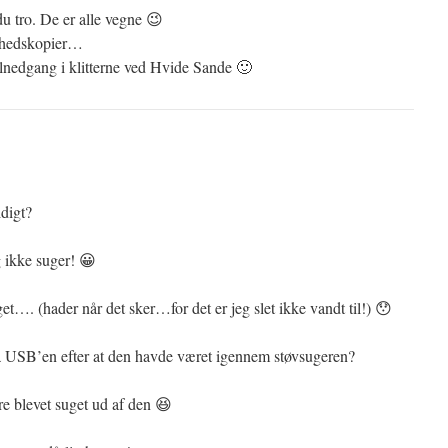
u tro. De er alle vegne 😉
erhedskopier…
olnedgang i klitterne ved Hvide Sande 🙂
idigt?
 ikke suger! 😀
et…. (hader når det sker…for det er jeg slet ikke vandt til!) 😯
på USB’en efter at den havde været igennem støvsugeren?
e blevet suget ud af den 😆