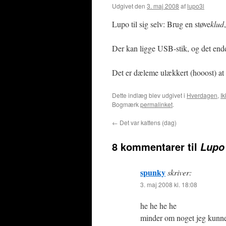
Udgivet den
3. maj 2008
af
lupo3l
Lupo til sig selv: Brug en støve
klud
Der kan ligge USB-stik, og det endda
Det er dæleme ulækkert (hooost) at v
Dette indlæg blev udgivet i
Hverdagen
,
Ik
Bogmærk
permalinket
.
←
Det var kattens (dag)
8 kommentarer til
Lupo 
spunky
skriver:
3. maj 2008 kl. 18:08
he he he he
minder om noget jeg kunne