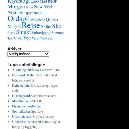
Krydstogt
Mor
Lupo
Mad
Morgen
New York
Natur
Nostalgi
Oprydning
Ord
Ordspil
Queen
Påskeferie
Rejse
Sko
Mary 2
Skilte
Smukt
Solnedgang
Sommer
Slank
Vejr
Vægt
Uheld
Træt
Week-end
Arkiver
Lupo-anbefalinger:
A knitting chick says
Kreative Tina
Beologisk Institut
Bent Otto med
behagelig røst :)
Dette og hint
Eric rejser og meget
andet
E. Hulegaard
Min poserevisor :)
Mal din dag
Søde Ella
Pigen uden ordforråd
Spunkflasher
Spunky!
Uden relevans
Morfar snakker
Underet er, at vi er til
Lenes blog er
herlig og hyggelig :)