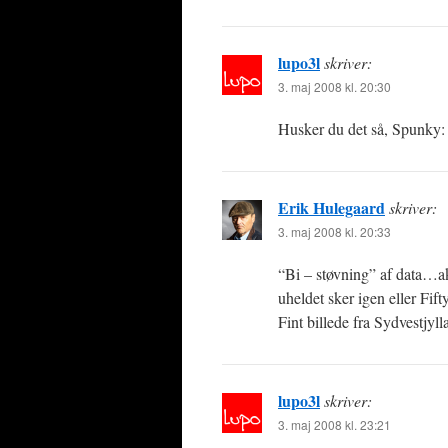
lupo3l
skriver:
3. maj 2008 kl. 20:30
Husker du det så, Spunky
Erik Hulegaard
skriver:
3. maj 2008 kl. 20:33
“Bi – støvning” af data…ak
uheldet sker igen eller Fift
Fint billede fra Sydvestjyl
lupo3l
skriver:
3. maj 2008 kl. 23:21