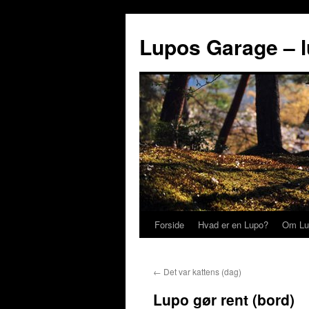
Lupos Garage – 
Forside
Hvad er en Lupo?
Om Lu
←
Det var kattens (dag)
Lupo gør rent (bord)