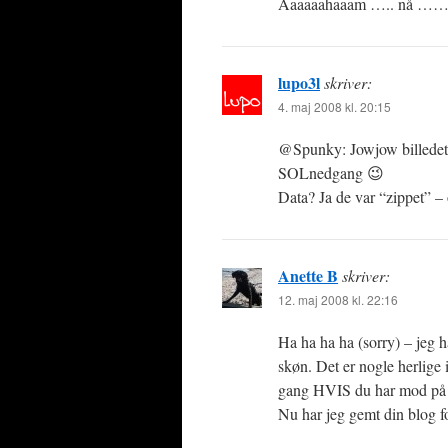
Aaaaaahaaam ….. nå ……. 
lupo3l
skriver:
4. maj 2008 kl. 20:15
@Spunky: Jowjow billedet 
SOLnedgang 😉
Data? Ja de var “zippet” 
Anette B
skriver:
12. maj 2008 kl. 22:16
Ha ha ha ha (sorry) – jeg h
skøn. Det er nogle herlige
gang HVIS du har mod på 
Nu har jeg gemt din blog f