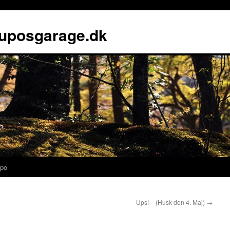
luposgarage.dk
po
Ups! – (Husk den 4. Maj)
→