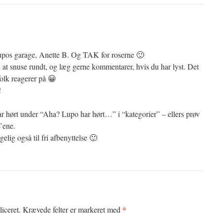
pos garage, Anette B. Og TAK for roserne 🙂
at snuse rundt, og læg gerne kommentarer, hvis du har lyst. Det
 folk reagerer på 😀
!
har hørt under “Aha? Lupo har hørt…” i “kategorier” – ellers prøv
s’ene.
elig også til fri afbenyttelse 🙂
*
iceret.
Krævede felter er markeret med