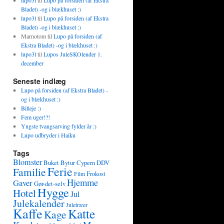
lupo3l
til
Lupo på forsiden (af Ekstra
Bladet) -og i blækhuset :)
lupo3l
til
Lupo på forsiden (af Ekstra
Bladet) -og i blækhuset :)
Marnotom
til
Lupo på forsiden (af
Ekstra Bladet) -og i blækhuset :)
lupo3l
til
Lupos JuleSKOlender 1.
december
Seneste indlæg
Lupo på forsiden (af Ekstra Bladet) -
og i blækhuset :)
Billeje :)
Fem uger!?!
Yngste tvangsarving fylder år :)
Lupo udbryder i Haiku
Tags
Blomster
Buket
Bytur
Cypern
DDV
Ferie
Familie
Frokost
Film
Hjemme
Gaver
Gør-det-selv
Hygge
Hotel
Jul
Julekalender
Juletræer
Kaffe
Katte
Kage