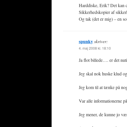
Harddiske, Erik? Det kan d
Sikkerhedskopier af sikk
Og tak (det er mig) – en s
spunky
skriver:
4. maj 2008 kl. 18:10
Ja flot billede…. er det nut
Jeg skal nok huske klud og
Jeg kom til at tænke på nog
Var alle informationerne 
Jeg mener, de kunne jo vær