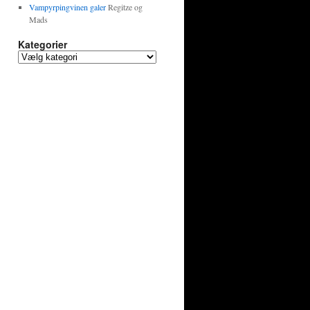
Vampyrpingvinen galer
Regitze og
Mads
Kategorier