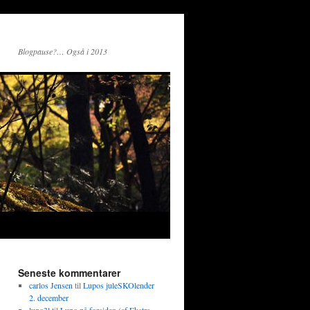
Blogpause?… Også i 2013
Seneste kommentarer
carlos Jensen
til
Lupos juleSKOlender
2. december