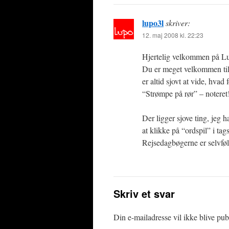
lupo3l
skriver:
12. maj 2008 kl. 22:23
Hjertelig velkommen på Lu
Du er meget velkommen til 
er altid sjovt at vide, hvad
“Strømpe på rør” – noteret
Der ligger sjove ting, jeg 
at klikke på “ordspil” i tag
Rejsedagbøgerne er selvfølg
Skriv et svar
Din e-mailadresse vil ikke blive publ