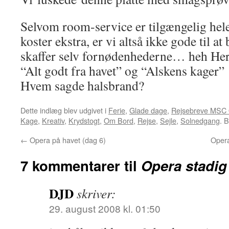
Selvom room-service er tilgængelig hele
koster ekstra, er vi altså ikke gode til a
skaffer selv fornødenhederne… heh Her 
“Alt godt fra havet” og “Alskens kager”
Hvem sagde halsbrand?
Dette indlæg blev udgivet i
Ferie
,
Glade dage
,
Rejsebreve MSC 
Kage
,
Kreativ
,
Krydstogt
,
Om Bord
,
Rejse
,
Sejle
,
Solnedgang
. 
←
Opera på havet (dag 6)
Opera
7 kommentarer til
Opera stadig 
DJD
skriver:
29. august 2008 kl. 01:50