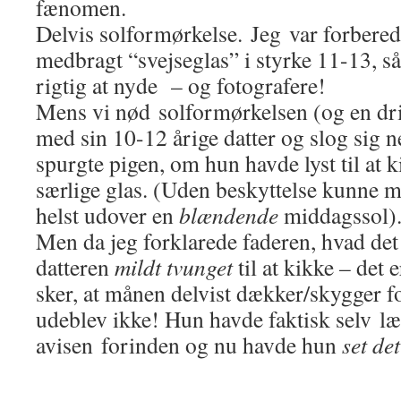
fænomen.
Delvis solformørkelse. Jeg var forbere
medbragt “svejseglas” i styrke 11-13, s
rigtig at nyde – og fotografere!
Mens vi nød solformørkelsen (og en dr
med sin 10-12 årige datter og slog sig n
spurgte pigen, om hun havde lyst til at 
særlige glas. (Uden beskyttelse kunne 
helst udover en
blændende
middagssol).
Men da jeg forklarede faderen, hvad det 
datteren
mildt tvunget
til at kikke – det e
sker, at månen delvist dækker/skygger f
udeblev ikke! Hun havde faktisk selv læ
avisen forinden og nu havde hun
set det