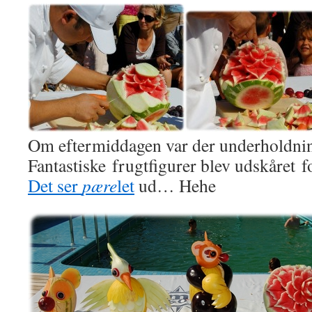
Om eftermiddagen var der underholdnin
Fantastiske frugtfigurer blev udskåret f
Det ser
pære
let
ud… Hehe