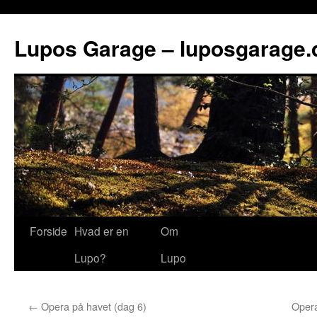
Lupos Garage – luposgarage.
Forside
Hvad er en
Om
Lupo?
Lupo
←
Opera på havet (dag 6)
Opera