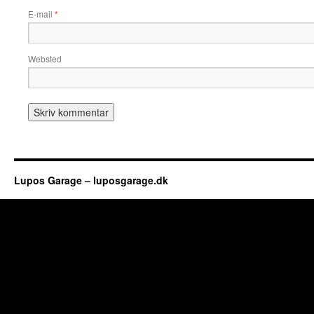
E-mail
*
Websted
Lupos Garage – luposgarage.dk