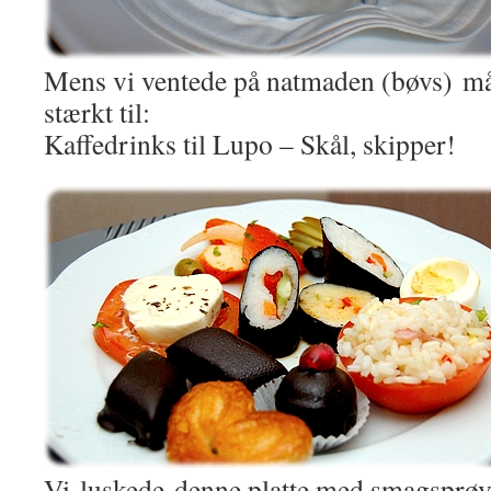
Mens vi ventede på natmaden (bøvs) måt
stærkt til:
Kaffedrinks til Lupo – Skål, skipper!
Vi luskede denne platte med smagsprøv