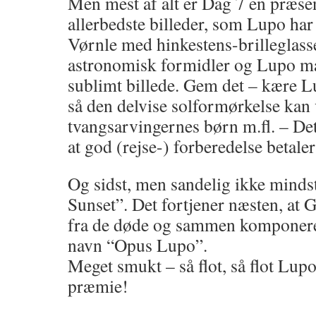
Men mest af alt er Dag 7 en præsen
allerbedste billeder, som Lupo har
Vørnle med hinkestens-brilleglass
astronomisk formidler og Lupo ma
sublimt billede. Gem det – kære Lu
så den delvise solformørkelse kan v
tvangsarvingernes børn m.fl. – Det 
at god (rejse-) forberedelse betaler
Og sidst, men sandelig ikke mindst
Sunset”. Det fortjener næsten, at G
fra de døde og sammen komponere
navn “Opus Lupo”.
Meget smukt – så flot, så flot Lupo
præmie!