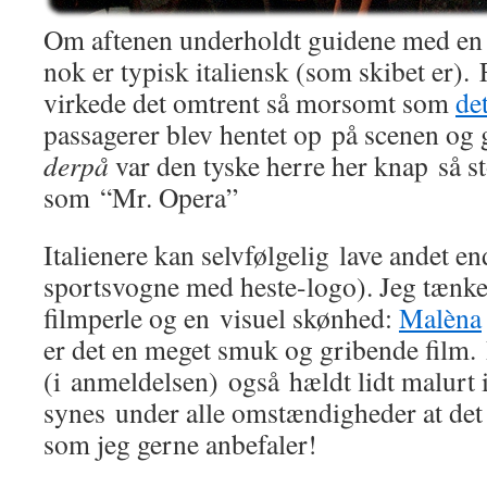
Om aftenen underholdt guidene med en
nok er typisk italiensk (som skibet er).
virkede det omtrent så morsomt som
de
passagerer blev hentet op på scenen og g
derpå
var den tyske herre her knap så sto
som “Mr. Opera”
Italienere kan selvfølgelig lave andet e
sportsvogne med heste-logo). Jeg tænker
filmperle og en visuel skønhed:
Malèna
er det en meget smuk og gribende film. 
(i anmeldelsen) også hældt lidt malurt 
synes under alle omstændigheder at det e
som jeg gerne anbefaler!