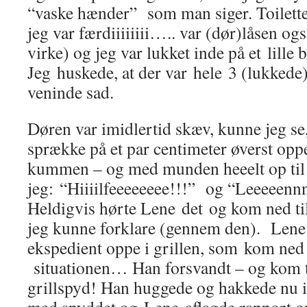
“vaske hænder” som man siger. Toilette
jeg var færdiiiiiiii….. var (dør)låsen og
virke) og jeg var lukket inde på et lille
Jeg huskede, at der var hele 3 (lukkede
veninde sad.
Døren var imidlertid skæv, kunne jeg se
sprække på et par centimeter øverst opp
kummen – og med munden heeelt op til
jeg: “Hiiiilfeeeeeeee!!!” og “Leeeeennn
Heldigvis hørte Lene det og kom ned ti
jeg kunne forklare (gennem den). Lene
ekspedient oppe i grillen, som kom ned t
situationen… Han forsvandt – og kom t
grillspyd! Han huggede og hakkede nu i