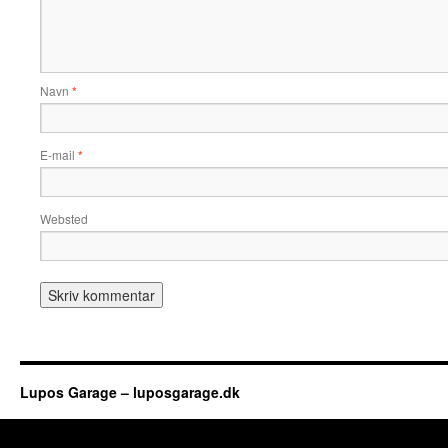
Navn
*
E-mail
*
Websted
Lupos Garage – luposgarage.dk