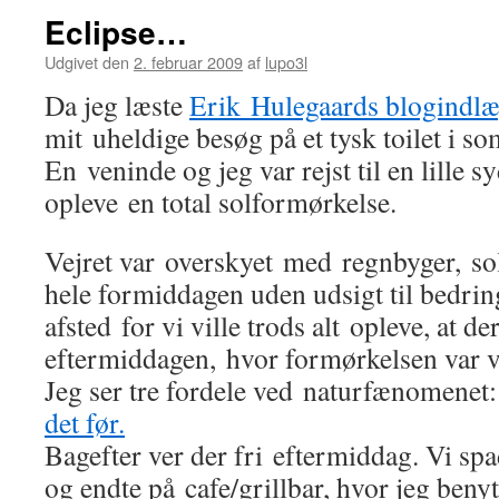
Eclipse…
Udgivet den
2. februar 2009
af
lupo3l
Da jeg læste
Erik Hulegaards blogindl
mit uheldige besøg på et tysk toilet i 
En veninde og jeg var rejst til en lille s
opleve en total solformørkelse.
Vejret var overskyet med regnbyger, so
hele formiddagen uden udsigt til bedring.
afsted for vi ville trods alt opleve, at de
eftermiddagen, hvor formørkelsen var v
Jeg ser tre fordele ved naturfænomene
det før.
Bagefter ver der fri eftermiddag. Vi spa
og endte på cafe/grillbar, hvor jeg benytt