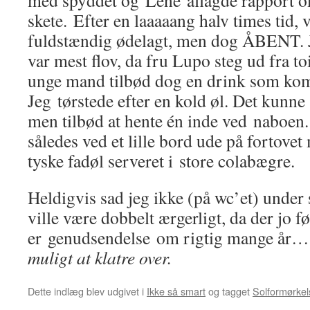
med spyddet og Lene aflagde rapport o
skete. Efter en laaaaang halv times tid, 
fuldstændig ødelagt, men dog ÅBENT. J
var mest flov, da fru Lupo steg ud fra 
unge mand tilbød dog en drink som kom
Jeg tørstede efter en kold øl. Det kunne
men tilbød at hente én inde ved naboen.
således ved et lille bord ude på fortovet
tyske fadøl serveret i store colabægre.
Heldigvis sad jeg ikke (på wc’et) under
ville være dobbelt ærgerligt, da der jo fø
er genudsendelse om rigtig mange år… 
muligt at klatre over.
Dette indlæg blev udgivet i
Ikke så smart
og tagget
Solformørkel