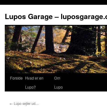
Lupos Garage – luposgarage.
Forside
Hvad er en
Om
Lupo?
Lupo
←
Lupo sejler ud…