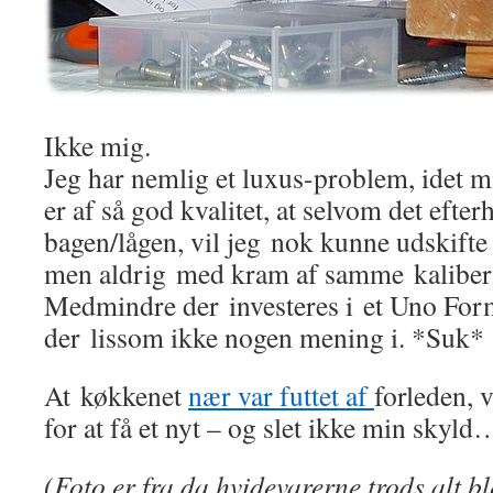
Ikke mig.
Jeg har nemlig et luxus-problem, idet 
er af så god kvalitet, at selvom det efte
bagen/lågen, vil jeg nok kunne udskifte
men aldrig med kram af samme kaliber
Medmindre der investeres i et Uno Form
der lissom ikke nogen mening i. *Suk*
At køkkenet
nær var futtet af
forleden, 
for at få et nyt – og slet ikke min skyld
(Foto er fra da hvidevarerne trods alt ble