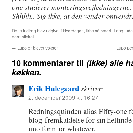
one studerer monteringsvejledningerne.
Shhhh.. Sig ikke, at den vender omvendt
Dette indlæg blev udgivet i
Hverdagen
,
Ikke så smart
,
Langt ude
permalinket
.
←
Lupo er blevet voksen
Lupo per
10 kommentarer til
(Ikke) alle ha
køkken.
Erik Hulegaard
skriver:
2. december 2009 kl. 16:27
Redningsquinden alias Fifty-one fo
blog-fremkaldelse for sin heltinde
uno form or whatever.