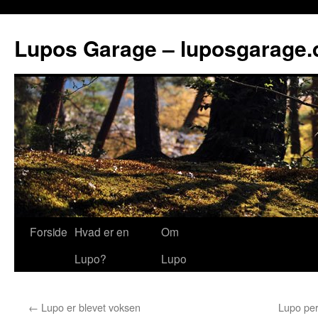
Lupos Garage – luposgarage.
Forside
Hvad er en
Om
Lupo?
Lupo
←
Lupo er blevet voksen
Lupo per