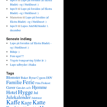
lupo3l
til
Lupo på forsiden (af Ekstra
Bladet) -og i blækhuset :)
lupo3l
til
Lupo på forsiden (af Ekstra
Bladet) -og i blækhuset :)
Marnotom
til
Lupo på forsiden (af
Ekstra Bladet) -og i blækhuset :)
lupo3l
til
Lupos JuleSKOlender 1.
december
Seneste indlæg
Lupo på forsiden (af Ekstra Bladet) -
og i blækhuset :)
Billeje :)
Fem uger!?!
Yngste tvangsarving fylder år :)
Lupo udbryder i Haiku
Tags
Blomster
Buket
Bytur
Cypern
DDV
Ferie
Familie
Frokost
Film
Hjemme
Gaver
Gør-det-selv
Hygge
Hotel
Jul
Julekalender
Juletræer
Kaffe
Katte
Kage