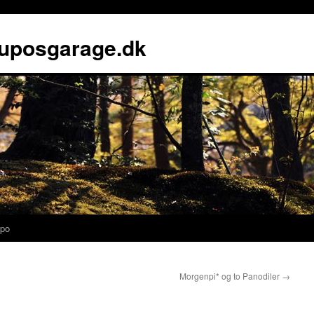
luposgarage.dk
po
Morgenpi* og to Panodiler
→