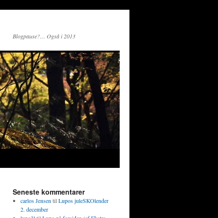
Blogpause?… Også i 2013
Seneste kommentarer
carlos Jensen
til
Lupos juleSKOlender
2. december