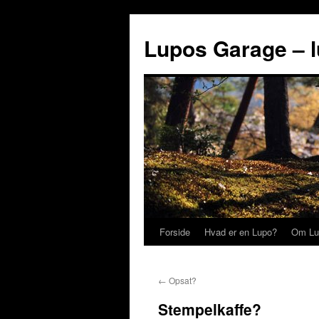
Lupos Garage – 
Forside
Hvad er en Lupo?
Om Lu
←
Opsat?
Stempelkaffe?