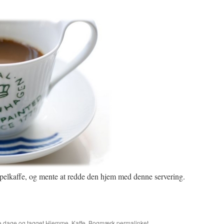
elkaffe, og mente at redde den hjem med denne servering.
e dage
og tagget
Hjemme
,
Kaffe
. Bogmærk
permalinket
.