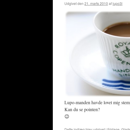
Udgivet den
21. marts 2010
af
lupo3l
Lupo-manden havde lovet mig stemp
Kan du se pointen?
😉
Dette indlæg blev udgivet i
Fridage
,
Glad