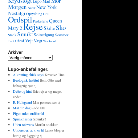
Krydstogt
Mor
Lupo
Mad
Morgen
New York
Natur
Nostalgi
Oprydning
Ord
Ordspil
Queen
Påskeferie
Rejse
Sko
Mary 2
Skilte
Smukt
Solnedgang
Sommer
Slank
Vejr
Vægt
Uheld
Træt
Week-end
Arkiver
Lupo-anbefalinger:
A knitting chick says
Kreative Tina
Beologisk Institut
Bent Otto med
behagelig røst :)
Dette og hint
Eric rejser og meget
andet
E. Hulegaard
Min poserevisor :)
Mal din dag
Søde Ella
Pigen uden ordforråd
Spunkflasher
Spunky!
Uden relevans
Morfar snakker
Underet er, at vi er til
Lenes blog er
herlig og hyggelig :)