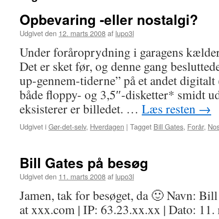
Opbevaring -eller nostalgi?
Udgivet den
12. marts 2008
af
lupo3l
Under foråroprydning i garagens kælder
Det er sket før, og denne gang besluttede
up-gennem-tiderne” på et andet digitalt
både floppy- og 3,5″-disketter* smidt ud
eksisterer er billedet. …
Læs resten
→
Udgivet i
Gør-det-selv
,
Hverdagen
|
Tagget
Bill Gates
,
Forår
,
Nos
Bill Gates på besøg
Udgivet den
11. marts 2008
af
lupo3l
Jamen, tak for besøget, da 🙂 Navn: Bill
at xxx.com | IP: 63.23.xx.xx | Dato: 11.