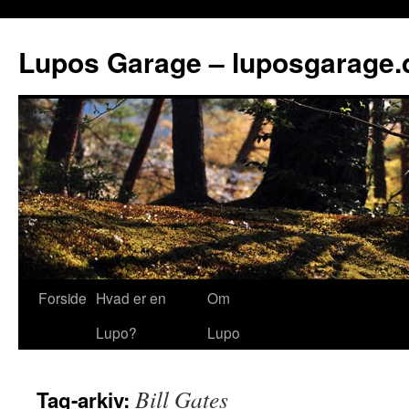
Lupos Garage – luposgarage.
Forside
Hvad er en
Om
Lupo?
Lupo
Bill Gates
Tag-arkiv: