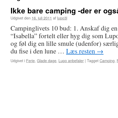
Ikke bare camping -der er også
Udgivet den
16. juli 2011
af
lupo3l
Campinglivets 10 bud: 1. Anskaf dig e
“Isabella” fortelt eller hyg dig som Lupo
og føl dig en lille smule (udenfor) særli
du fise i den lune …
Læs resten
→
Udgivet i
Ferie
,
Glade dage
,
Lupo anbefaler
|
Tagget
Camping
,