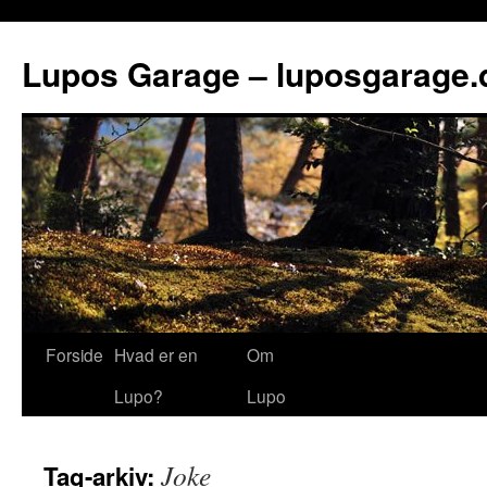
Lupos Garage – luposgarage.
Forside
Hvad er en
Om
Lupo?
Lupo
Joke
Tag-arkiv: