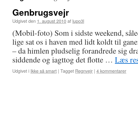
Genbrugsvejr
Udgivet den
1. august 2010
af
lupo3l
(Mobil-foto) Som i sidste weekend, sål
lige sat os i haven med lidt koldt til gan
– da himlen pludselig forandrede sig dra
siddende og iagttog det flotte …
Læs re
Udgivet i
Ikke så smart
|
Tagget
Regnvejr
|
4 kommentarer