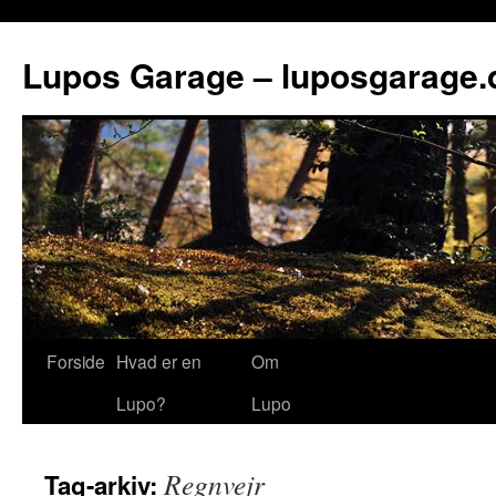
Lupos Garage – luposgarage.
Forside
Hvad er en
Om
Lupo?
Lupo
Regnvejr
Tag-arkiv: