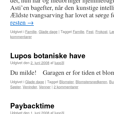
det, hun har og medbringer hjemmebagt
Asti’en bagefter, når den kunstige intell
Ældste tvangsarving har lovet at sørge
resten
→
Udgivet i
Familie
,
Glade dage
|
Tagget
Familie
,
Fest
,
Frokost
,
Læ
kommentarer
Lupos botaniske have
Udgivet den
2. juni 2008
af
lupo3l
Du milde! Garagen er for tiden et blo
Udgivet i
Glade dage
|
Tagget
Blomster
,
Blomstersnedkeren
,
Bu
Søster
,
Veninder
,
Venner
|
2 kommentarer
Paybacktime
Udgivet den
1. juni 2008
af
lupo3l