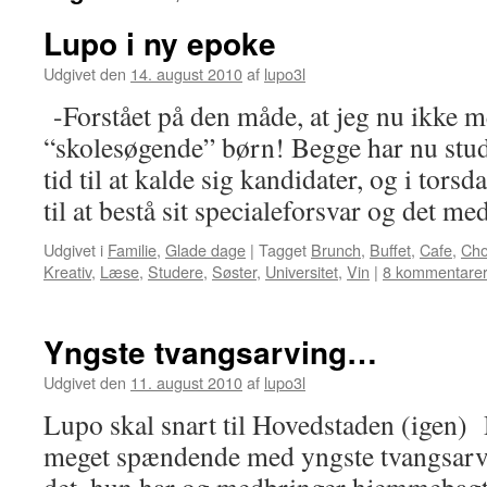
Lupo i ny epoke
Udgivet den
14. august 2010
af
lupo3l
-Forstået på den måde, at jeg nu ikke m
“skolesøgende” børn! Begge har nu stud
tid til at kalde sig kandidater, og i torsd
til at bestå sit specialeforsvar og det 
Udgivet i
Familie
,
Glade dage
|
Tagget
Brunch
,
Buffet
,
Cafe
,
Cho
Kreativ
,
Læse
,
Studere
,
Søster
,
Universitet
,
Vin
|
8 kommentare
Yngste tvangsarving…
Udgivet den
11. august 2010
af
lupo3l
Lupo skal snart til Hovedstaden (igen) 
meget spændende med yngste tvangsarvi