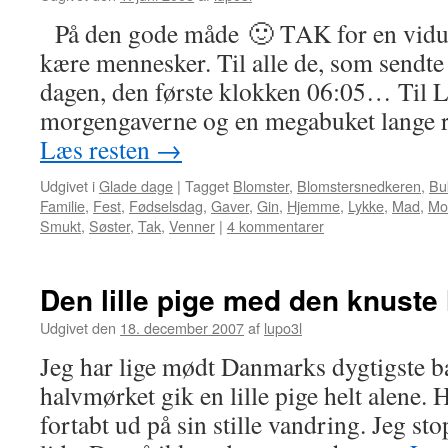
På den gode måde 🙂 TAK for en vidun
kære mennesker. Til alle de, som sendte 
dagen, den første klokken 06:05… Til
morgengaverne og en megabuket lange r
Læs resten
→
Udgivet i
Glade dage
|
Tagget
Blomster
,
Blomstersnedkeren
,
Bu
Familie
,
Fest
,
Fødselsdag
,
Gaver
,
Gin
,
Hjemme
,
Lykke
,
Mad
,
Mo
Smukt
,
Søster
,
Tak
,
Venner
|
4 kommentarer
Den lille pige med den knuste 
Udgivet den
18. december 2007
af
lupo3l
Jeg har lige mødt Danmarks dygtigste b
halvmørket gik en lille pige helt alene.
fortabt ud på sin stille vandring. Jeg s