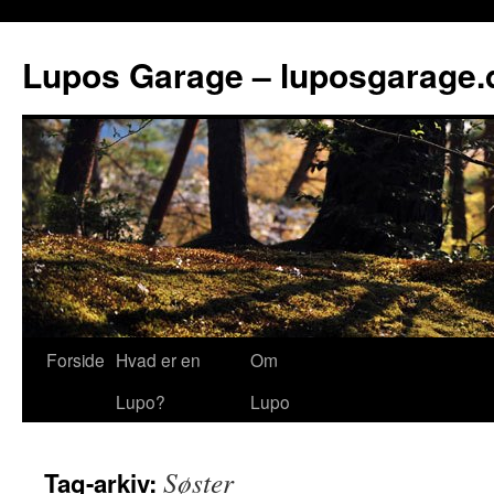
Lupos Garage – luposgarage.
Forside
Hvad er en
Om
Lupo?
Lupo
Søster
Tag-arkiv: