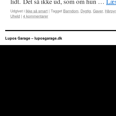
lidt. Det så ikke ud, som om hun …
Læs
Udgivet i
Ikke så smart
|
Tagget
Barndom
,
Dygtig
,
Gaver
,
Hårpyn
Uheld
|
4 kommentarer
Lupos Garage – luposgarage.dk