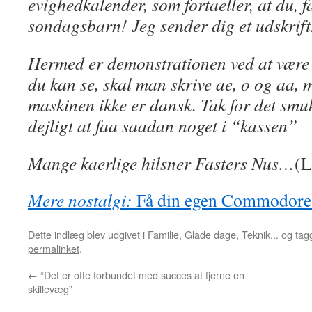
evighedkalender, som fortaeller, at du, fa
sondagsbarn! Jeg sender dig et udskrif
Hermed er demonstrationen ved at være 
du kan se, skal man skrive ae, o og aa, m
maskinen ikke er dansk. Tak for det smuk
dejligt at faa saadan noget i “kassen”
Mange kaerlige hilsner Fasters Nus…
(L
Mere nostalgi:
Få din egen Commodor
Dette indlæg blev udgivet i
Familie
,
Glade dage
,
Teknik...
og tag
permalinket
.
←
“Det er ofte forbundet med succes at fjerne en
skillevæg”