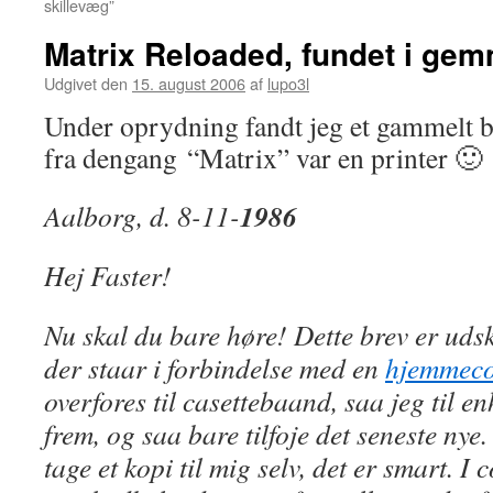
skillevæg”
Matrix Reloaded, fundet i gem
Udgivet den
15. august 2006
af
lupo3l
Under oprydning fandt jeg et gammelt 
fra dengang “Matrix” var en printer 🙂
1986
Aalborg, d. 8-11-
Hej Faster!
Nu skal du bare høre! Dette brev er udsk
der staar i forbindelse med en
hjemmec
overfores til casettebaand, saa jeg til en
frem, og saa bare tilfoje det seneste ny
tage et kopi til mig selv, det er smart. I