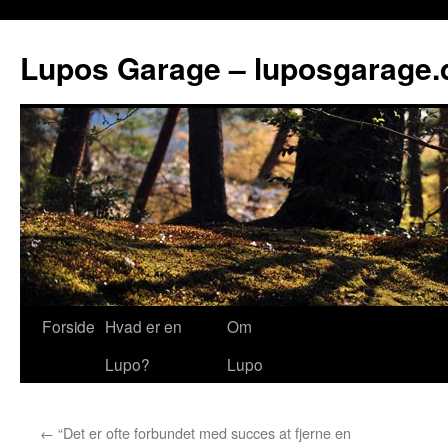
Lupos Garage – luposgarage.
Forside
Hvad er en
Om
Lupo?
Lupo
←
“Det er ofte forbundet med succes at fjerne en