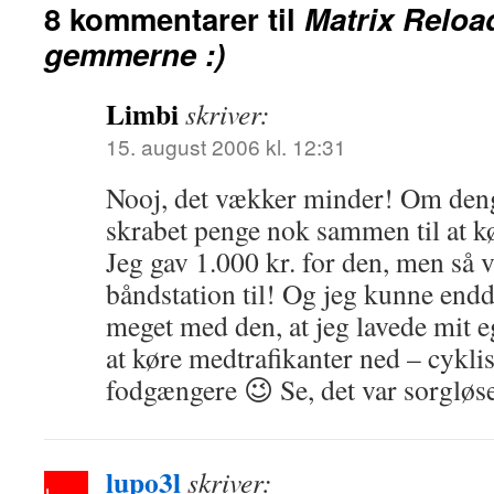
8 kommentarer til
Matrix Reload
gemmerne :)
Limbi
skriver:
15. august 2006 kl. 12:31
Nooj, det vækker minder! Om deng
skrabet penge nok sammen til at k
Jeg gav 1.000 kr. for den, men så 
båndstation til! Og jeg kunne en
meget med den, at jeg lavede mit eg
at køre medtrafikanter ned – cyklis
fodgængere 😉 Se, det var sorgløse
lupo3l
skriver: