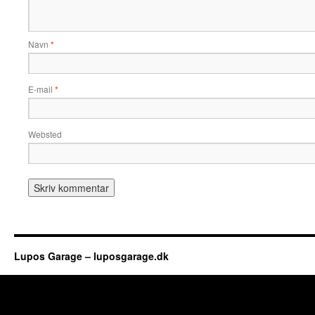
Navn
*
E-mail
*
Websted
Lupos Garage – luposgarage.dk