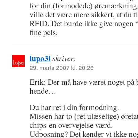
for din (formodede) øremærkning
ville det være mere sikkert, at du f
RFID. Det burde ikke give nogen 
fine pels.
lupo3l
skriver:
29. marts 2007 kl. 20:26
Erik: Der må have været noget på b
hende…
Du har ret i din formodning.
Missen har to (ret ulæselige) øret
chips en overvejelse værd.
Udposning? Det kender vi ikke nog