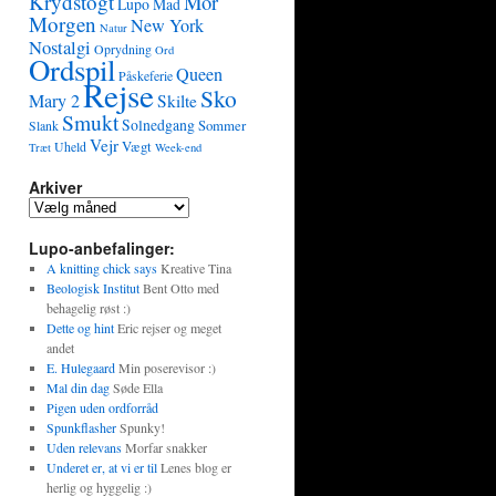
Krydstogt
Mor
Lupo
Mad
Morgen
New York
Natur
Nostalgi
Oprydning
Ord
Ordspil
Queen
Påskeferie
Rejse
Sko
Mary 2
Skilte
Smukt
Solnedgang
Sommer
Slank
Vejr
Vægt
Uheld
Træt
Week-end
Arkiver
Lupo-anbefalinger:
A knitting chick says
Kreative Tina
Beologisk Institut
Bent Otto med
behagelig røst :)
Dette og hint
Eric rejser og meget
andet
E. Hulegaard
Min poserevisor :)
Mal din dag
Søde Ella
Pigen uden ordforråd
Spunkflasher
Spunky!
Uden relevans
Morfar snakker
Underet er, at vi er til
Lenes blog er
herlig og hyggelig :)