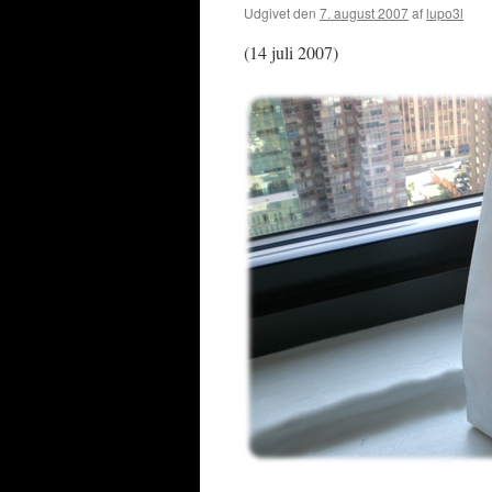
Udgivet den
7. august 2007
af
lupo3l
(14 juli 2007)