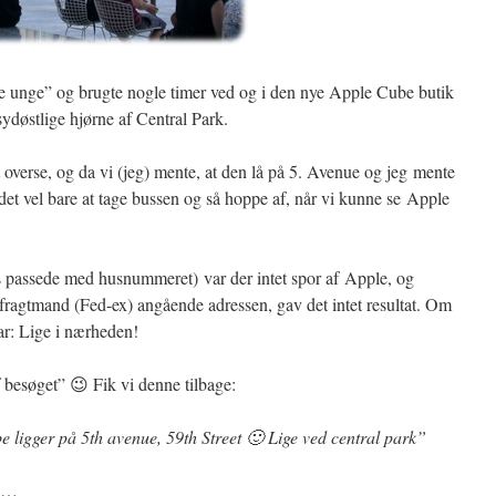
e unge” og brugte nogle timer ved og i den nye Apple Cube butik
ydøstlige hjørne af Central Park.
at overse, og da vi (jeg) mente, at den lå på 5. Avenue og jeg mente
et vel bare at tage bussen og så hoppe af, når vi kunne se Apple
 passede med husnummeret) var der intet spor af Apple, og
fragtmand (Fed-ex) angående adressen, gav det intet resultat. Om
ar: Lige i nærheden!
af besøget” 😉 Fik vi denne tilbage:
 ligger på 5th avenue, 59th Street 🙂 Lige ved central park”
ra…