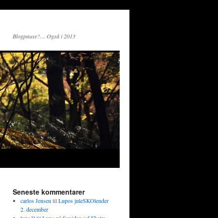
Blogpause?… Også i 2013
Seneste kommentarer
carlos Jensen
til
Lupos juleSKOlender
2. december