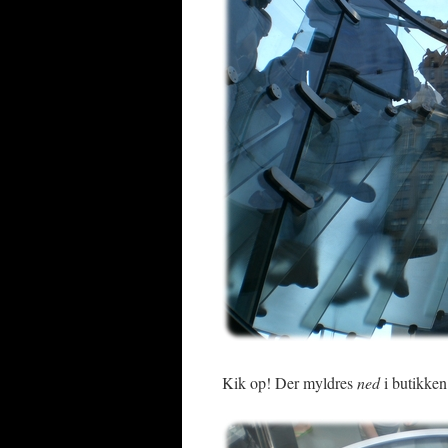
Kik op! Der myldres
ned
i butikken