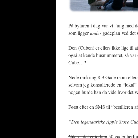
På byturen i dag var vi “ung med d
som ligger
under
gadeplan ved det s
Den (Cuben) er ellers ikke lige til 
også at kende husnummeret, så var d
Cube…?
Nede omkring 8-9 Gade (som ellers
selvom jeg konsulterede en “lokal” 
nogen burde han da vide hvor det v
Først efter en SMS til “bestilleren 
“Den legendariske Apple Store Cube
Nåeh, det er jo kun
50 gader herf