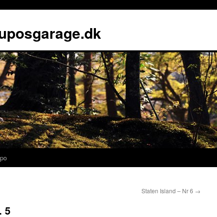
luposgarage.dk
po
Staten Island – Nr 6
→
. 5