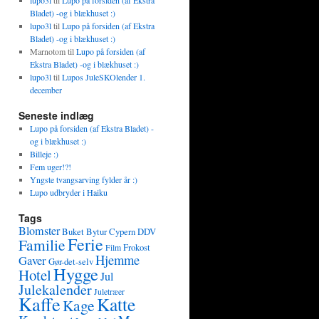
lupo3l
til
Lupo på forsiden (af Ekstra
Bladet) -og i blækhuset :)
lupo3l
til
Lupo på forsiden (af Ekstra
Bladet) -og i blækhuset :)
Marnotom
til
Lupo på forsiden (af
Ekstra Bladet) -og i blækhuset :)
lupo3l
til
Lupos JuleSKOlender 1.
december
Seneste indlæg
Lupo på forsiden (af Ekstra Bladet) -
og i blækhuset :)
Billeje :)
Fem uger!?!
Yngste tvangsarving fylder år :)
Lupo udbryder i Haiku
Tags
Blomster
Buket
Bytur
Cypern
DDV
Ferie
Familie
Frokost
Film
Hjemme
Gaver
Gør-det-selv
Hygge
Hotel
Jul
Julekalender
Juletræer
Kaffe
Katte
Kage