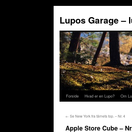
Lupos Garage – 
Forside
Hvad er en Lupo?
Om Lu
←
Se New York fra tårnets top. – Nr. 4
Apple Store Cube – Nr