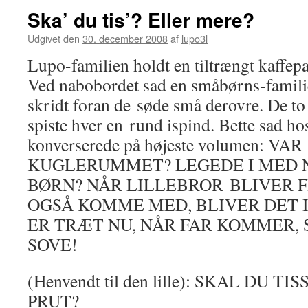
Ska’ du tis’? Eller mere?
Udgivet den
30. december 2008
af
lupo3l
Lupo-familien holdt en tiltrængt kaffepa
Ved nabobordet sad en småbørns-familie.
skridt foran de søde små derovre. De to
spiste hver en rund ispind. Bette sad ho
konverserede på højeste volumen: VAR
KUGLERUMMET? LEGEDE I MED 
BØRN? NÅR LILLEBROR BLIVER F
OGSÅ KOMME MED, BLIVER DET I
ER TRÆT NU, NÅR FAR KOMMER,
SOVE!
(Henvendt til den lille): SKAL DU 
PRUT?