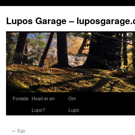
Lupos Garage – luposgarage.
Forside
Hvad er en
Om
Lupo?
Lupo
←
Ego