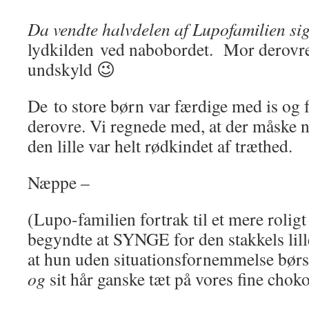
Da vendte halvdelen af Lupofamilien si
lydkilden ved nabobordet. Mor derovre
undskyld 😉
De to store børn var færdige med is og 
derovre. Vi regnede med, at der måske n
den lille var helt rødkindet af træthed.
Næppe –
(Lupo-familien fortrak til et mere rolig
begyndte at SYNGE for den stakkels lill
at hun uden situationsfornemmelse bør
og
sit hår ganske tæt på vores fine chok