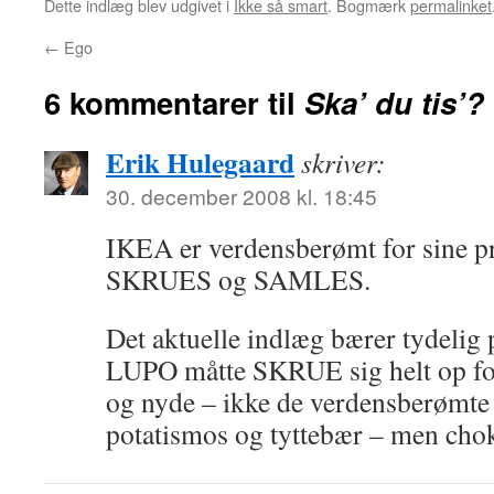
Dette indlæg blev udgivet i
Ikke så smart
. Bogmærk
permalinket
←
Ego
6 kommentarer til
Ska’ du tis’?
Erik Hulegaard
skriver:
30. december 2008 kl. 18:45
IKEA er verdensberømt for sine pr
SKRUES og SAMLES.
Det aktuelle indlæg bærer tydelig 
LUPO måtte SKRUE sig helt op f
og nyde – ikke de verdensberømte
potatismos og tyttebær – men cho