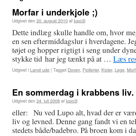
Morfar i underkjole ;)
Udgivet den
20. august 2010
af
lupo3l
Dette indlæg skulle handle om, hvor me
en sen eftermiddagslur i hverdagene. Je
tøjet og hopper rigtigt i seng under dynen
stykke tid har jeg tænkt på at …
Læs re
Udgivet i
Langt ude
|
Tagget
Doven
,
Fjollerier
,
Kjoler
,
Lege
,
Morf
En sommerdag i krabbens liv.
Udgivet den
24. juli 2008
af
lupo3l
eller: Nu ved Lupo alt, hvad der er væ
liv og levned. Denne gang fandt vi en tel
stedets både/badebro. På broen kom i da