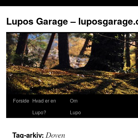
Lupos Garage – luposgarage.
Forside
Hvad er en
Om
Lupo?
Lupo
Doven
Tag-arkiv: